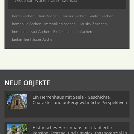
Wiedemar
Wurzen
Zeitz
Zwenkau
Immo Aachen
Haus Aachen
Häuser Aachen
kaufen Aachen
Immobilie Aachen
Immobilien Aachen
Hauskauf Aachen
Immobilienkauf Aachen
Einfamilienhaus Aachen
Einfamilienhäuser Aachen
NEUE OBJEKTE
Ein Herrenhaus mit Seele - Geschichte,
Charakter und außergewöhnliche Perspektiven
Historisches Herrenhaus mit etablierter
Pension, Festsaal und Entwicklungspotenzial in