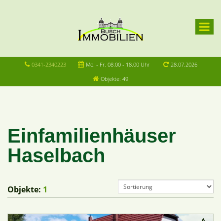
0341-2340223
Mo. - Fr. 08.00 - 18.00 Uhr
28.07.2026
Objekte: 49
Einfamilienhäuser
Haselbach
Objekte:
1