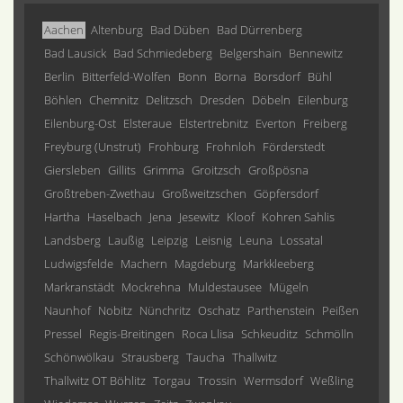
Aachen
Altenburg
Bad Düben
Bad Dürrenberg
Bad Lausick
Bad Schmiedeberg
Belgershain
Bennewitz
Berlin
Bitterfeld-Wolfen
Bonn
Borna
Borsdorf
Bühl
Böhlen
Chemnitz
Delitzsch
Dresden
Döbeln
Eilenburg
Eilenburg-Ost
Elsteraue
Elstertrebnitz
Everton
Freiberg
Freyburg (Unstrut)
Frohburg
Frohnloh
Förderstedt
Giersleben
Gillits
Grimma
Groitzsch
Großpösna
Großtreben-Zwethau
Großweitzschen
Göpfersdorf
Hartha
Haselbach
Jena
Jesewitz
Kloof
Kohren Sahlis
Landsberg
Laußig
Leipzig
Leisnig
Leuna
Lossatal
Ludwigsfelde
Machern
Magdeburg
Markkleeberg
Markranstädt
Mockrehna
Muldestausee
Mügeln
Naunhof
Nobitz
Nünchritz
Oschatz
Parthenstein
Peißen
Pressel
Regis-Breitingen
Roca Llisa
Schkeuditz
Schmölln
Schönwölkau
Strausberg
Taucha
Thallwitz
Thallwitz OT Böhlitz
Torgau
Trossin
Wermsdorf
Weßling