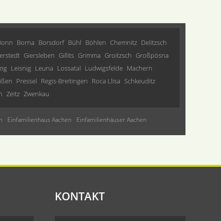
Bonn
Borna
Borsdorf
Bühl
Böhlen
Chemnitz
Delitzsch
erstedt
Giersleben
Gillits
Grimma
Groitzsch
Großpösna
zig
Leisnig
Leuna
Lossatal
Ludwigsfelde
Machern
ißen
Pressel
Regis-Breitingen
Roca Llisa
Schkeuditz
n
Zeitz
Zwenkau
n
Einfamilienhaus Aachen
Einfamilienhäuser Aachen
KONTAKT