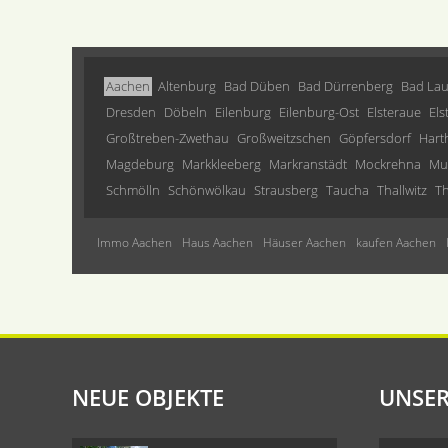
Aachen
Altenburg
Bad Düben
Bad Dürrenberg
Bad Lau
Dresden
Döbeln
Eilenburg
Eilenburg-Ost
Elsteraue
Els
Großtreben-Zwethau
Großweitzschen
Göpfersdorf
Hart
Magdeburg
Markkleeberg
Markranstädt
Mockrehna
Mu
Schmölln
Schönwölkau
Strausberg
Taucha
Thallwitz
Th
Immo Aachen
Haus Aachen
Häuser Aachen
kaufen Aachen
NEUE OBJEKTE
UNSER