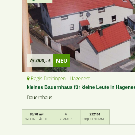
NEU
75.000,- €
Regis-Breitingen - Hagenest
kleines Bauernhaus für kleine Leute in Hagenes
Bauernhaus
85,70 m²
4
232161
WOHNFLÄCHE
ZIMMER
OBJEKTNUMMER