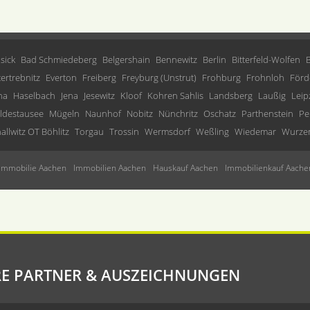
sick
Bad Schmiedeberg
Belgershain
Bennewitz
Berlin
Bitterfeld-Wolfen
tertrebnitz
Everton
Freiberg
Freyburg (Unstrut)
Frohburg
Frohnloh
Förd
ha
Haselbach
Jena
Jesewitz
Kloof
Kohren Sahlis
Landsberg
Laußig
Leip
ldestausee
Mügeln
Naunhof
Nobitz
Nünchritz
Oschatz
Parthenstein
Pe
allwitz OT Böhlitz
Torgau
Trossin
Wermsdorf
Weßling
Wiedemar
Wurze
Immobilie Aachen
Immobilien Aachen
Hauskauf Aachen
Immobilienkauf Aache
E PARTNER & AUSZEICHNUNGEN