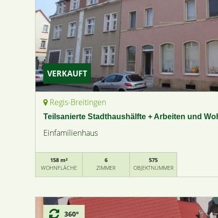
VERKAUFT
Regis-Breitingen
Teilsanierte Stadthaushälfte + Arbeiten und W
Einfamilienhaus
158 m²
6
575
WOHNFLÄCHE
ZIMMER
OBJEKTNUMMER
360°