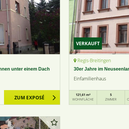
VERKAUFT
Regis-Breitingen
ohnen unter einem Dach
30er Jahre im Neuseenland
Einfamilienhaus
121,61 m²
5
ZUM EXPOSÉ
WOHNFLÄCHE
ZIMMER
O