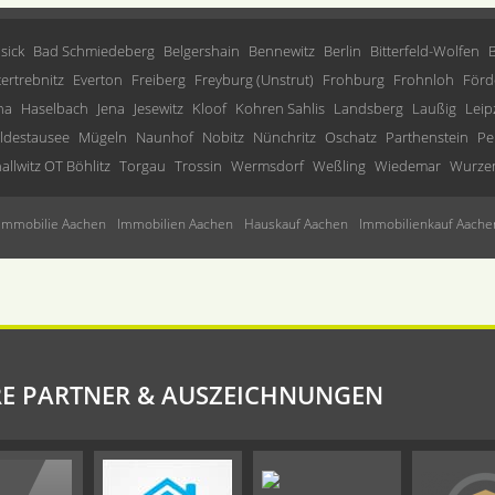
sick
Bad Schmiedeberg
Belgershain
Bennewitz
Berlin
Bitterfeld-Wolfen
tertrebnitz
Everton
Freiberg
Freyburg (Unstrut)
Frohburg
Frohnloh
Förd
ha
Haselbach
Jena
Jesewitz
Kloof
Kohren Sahlis
Landsberg
Laußig
Leip
ldestausee
Mügeln
Naunhof
Nobitz
Nünchritz
Oschatz
Parthenstein
Pe
allwitz OT Böhlitz
Torgau
Trossin
Wermsdorf
Weßling
Wiedemar
Wurze
Immobilie Aachen
Immobilien Aachen
Hauskauf Aachen
Immobilienkauf Aache
E PARTNER & AUSZEICHNUNGEN