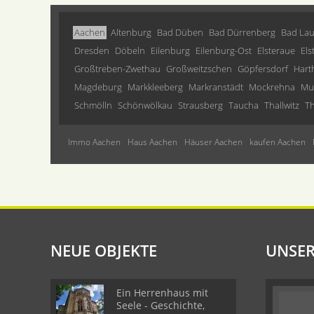
Aachen
Altenburg
Bad Düben
Bad Dürrenberg
Bad Lau
Dresden
Döbeln
Eilenburg
Eilenburg-Ost
Elsteraue
Els
Großtreben-Zwethau
Großweitzschen
Göpfersdorf
Hart
Magdeburg
Markkleeberg
Markranstädt
Mockrehna
Mu
Schmölln
Schönwölkau
Strausberg
Taucha
Thallwitz
Th
Immo Aachen
Haus Aachen
Häuser Aachen
kaufen Aachen
NEUE OBJEKTE
UNSER
Ein Herrenhaus mit
Seele - Geschichte,