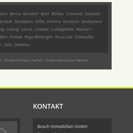
Bonn
Borna
Borsdorf
Bühl
Böhlen
Chemnitz
Delitzsch
erstedt
Giersleben
Gillits
Grimma
Groitzsch
Großpösna
zig
Leisnig
Leuna
Lossatal
Ludwigsfelde
Machern
ißen
Pressel
Regis-Breitingen
Roca Llisa
Schkeuditz
n
Zeitz
Zwenkau
n
Einfamilienhaus Aachen
Einfamilienhäuser Aachen
KONTAKT
Busch Immobilien GmbH