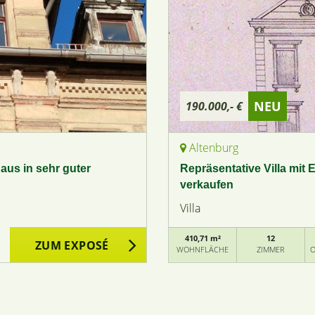
NEU
190.000,- €
Altenburg
us in sehr guter
Repräsentative Villa mit 
verkaufen
Villa
410,71 m²
12
ZUM EXPOSÉ
WOHNFLÄCHE
ZIMMER
O