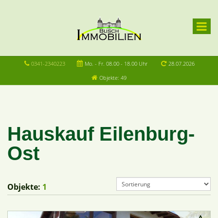
0341-2340223
Mo. - Fr. 08.00 - 18.00 Uhr
28.07.2026
Objekte: 49
Hauskauf Eilenburg-
Ost
Objekte:
1