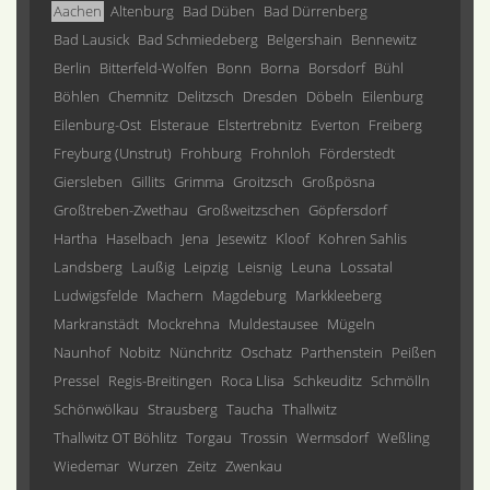
Aachen
Altenburg
Bad Düben
Bad Dürrenberg
Bad Lausick
Bad Schmiedeberg
Belgershain
Bennewitz
Berlin
Bitterfeld-Wolfen
Bonn
Borna
Borsdorf
Bühl
Böhlen
Chemnitz
Delitzsch
Dresden
Döbeln
Eilenburg
Eilenburg-Ost
Elsteraue
Elstertrebnitz
Everton
Freiberg
Freyburg (Unstrut)
Frohburg
Frohnloh
Förderstedt
Giersleben
Gillits
Grimma
Groitzsch
Großpösna
Großtreben-Zwethau
Großweitzschen
Göpfersdorf
Hartha
Haselbach
Jena
Jesewitz
Kloof
Kohren Sahlis
Landsberg
Laußig
Leipzig
Leisnig
Leuna
Lossatal
Ludwigsfelde
Machern
Magdeburg
Markkleeberg
Markranstädt
Mockrehna
Muldestausee
Mügeln
Naunhof
Nobitz
Nünchritz
Oschatz
Parthenstein
Peißen
Pressel
Regis-Breitingen
Roca Llisa
Schkeuditz
Schmölln
Schönwölkau
Strausberg
Taucha
Thallwitz
Thallwitz OT Böhlitz
Torgau
Trossin
Wermsdorf
Weßling
Wiedemar
Wurzen
Zeitz
Zwenkau