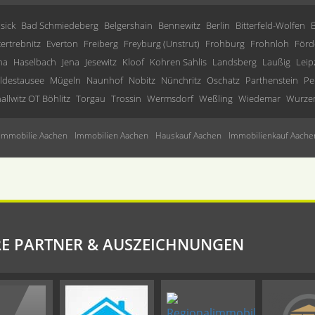
sick
Bad Schmiedeberg
Belgershain
Bennewitz
Berlin
Bitterfeld-Wolfen
tertrebnitz
Everton
Freiberg
Freyburg (Unstrut)
Frohburg
Frohnloh
Förd
ha
Haselbach
Jena
Jesewitz
Kloof
Kohren Sahlis
Landsberg
Laußig
Leip
ldestausee
Mügeln
Naunhof
Nobitz
Nünchritz
Oschatz
Parthenstein
Pe
allwitz OT Böhlitz
Torgau
Trossin
Wermsdorf
Weßling
Wiedemar
Wurze
Immobilie Aachen
Immobilien Aachen
Hauskauf Aachen
Immobilienkauf Aache
E PARTNER & AUSZEICHNUNGEN