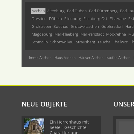
Aachen
Altenburg
Bad Düben
Bad Dürrenberg
Bad Lau
Dresden
Döbeln
Eilenburg
Eilenburg-Ost
Elsteraue
Els
Großtreben-Zwethau
Großweitzschen
Göpfersdorf
Hart
Magdeburg
Markkleeberg
Markranstädt
Mockrehna
Mu
Schmölln
Schönwölkau
Strausberg
Taucha
Thallwitz
Th
Immo Aachen
Haus Aachen
Häuser Aachen
kaufen Aachen
NEUE OBJEKTE
UNSER
Ein Herrenhaus mit
Seele - Geschichte,
Charakter und