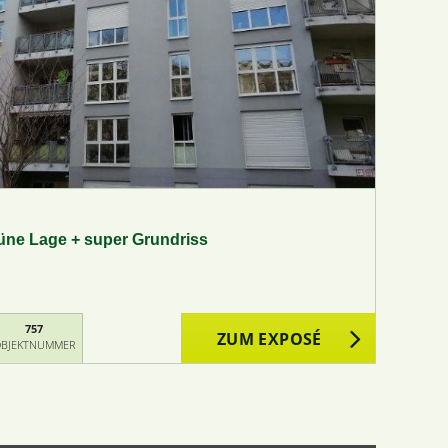
üne Lage + super Grundriss
757
ZUM EXPOSÉ
BJEKTNUMMER