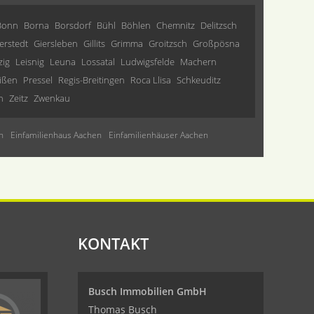
Bonn
Borna
Borsdorf
Bühl
Böhlen
Chemnitz
Delitzsch
erstedt
Giersleben
Gillits
Grimma
Groitzsch
Großpösna
zig
Leisnig
Leuna
Lossatal
Ludwigsfelde
Machern
ißen
Pressel
Regis-Breitingen
Roca Llisa
Schkeuditz
n
Zeitz
Zwenkau
n
Einfamilienhaus Aachen
Einfamilienhäuser Aachen
KONTAKT
Busch Immobilien GmbH
Thomas Busch