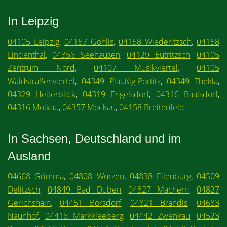
In Leipzig
04105 Leipzig
,
04157 Gohlis
,
04158 Wiederitzsch
,
04158
Lindenthal
,
04356 Seehausen
,
04129 Eutritzsch
,
04105
Zentrum Nord
,
04107 Musikviertel
,
04105
Waldstraßenviertel
,
04349 Plaußig-Portitz
,
04349 Thekla
,
04329 Heiterblick
,
04319 Engelsdorf
,
04316 Baalsdorf
,
04316 Mölkau
,
04357 Mockau
,
04158 Breitenfeld
In Sachsen, Deutschland und im
Ausland
04668 Grimma
,
04808 Wurzen
,
04838 Eilenburg
,
04509
Delitzsch
,
04849 Bad Düben
,
04827 Machern
,
04827
Gerichshain
,
04451 Borsdorf
,
04821 Brandis
,
04683
Naunhof
,
04416 Markkleeberg
,
04442 Zwenkau
,
04523