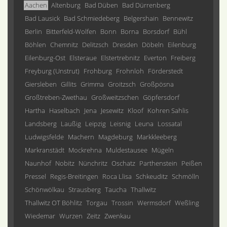
Aachen
Altenburg
Bad Düben
Bad Dürrenberg
Bad Lausick
Bad Schmiedeberg
Belgershain
Bennewitz
Berlin
Bitterfeld-Wolfen
Bonn
Borna
Borsdorf
Bühl
Böhlen
Chemnitz
Delitzsch
Dresden
Döbeln
Eilenburg
Eilenburg-Ost
Elsteraue
Elstertrebnitz
Everton
Freiberg
Freyburg (Unstrut)
Frohburg
Frohnloh
Förderstedt
Giersleben
Gillits
Grimma
Groitzsch
Großpösna
Großtreben-Zwethau
Großweitzschen
Göpfersdorf
Hartha
Haselbach
Jena
Jesewitz
Kloof
Kohren Sahlis
Landsberg
Laußig
Leipzig
Leisnig
Leuna
Lossatal
Ludwigsfelde
Machern
Magdeburg
Markkleeberg
Markranstädt
Mockrehna
Muldestausee
Mügeln
Naunhof
Nobitz
Nünchritz
Oschatz
Parthenstein
Peißen
Pressel
Regis-Breitingen
Roca Llisa
Schkeuditz
Schmölln
Schönwölkau
Strausberg
Taucha
Thallwitz
Thallwitz OT Böhlitz
Torgau
Trossin
Wermsdorf
Weßling
Wiedemar
Wurzen
Zeitz
Zwenkau