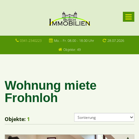
0341-2340223
Mo. - Fr. 08.00 - 18.00 Uhr
28.07.2026
Objekte: 49
Wohnung miete
Frohnloh
Objekte:
1