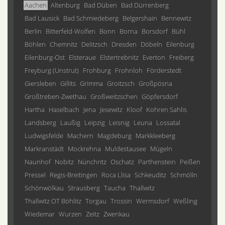
Aachen
Altenburg
Bad Düben
Bad Dürrenberg
Bad Lausick
Bad Schmiedeberg
Belgershain
Bennewitz
Berlin
Bitterfeld-Wolfen
Bonn
Borna
Borsdorf
Bühl
Böhlen
Chemnitz
Delitzsch
Dresden
Döbeln
Eilenburg
Eilenburg-Ost
Elsteraue
Elstertrebnitz
Everton
Freiberg
Freyburg (Unstrut)
Frohburg
Frohnloh
Förderstedt
Giersleben
Gillits
Grimma
Groitzsch
Großpösna
Großtreben-Zwethau
Großweitzschen
Göpfersdorf
Hartha
Haselbach
Jena
Jesewitz
Kloof
Kohren Sahlis
Landsberg
Laußig
Leipzig
Leisnig
Leuna
Lossatal
Ludwigsfelde
Machern
Magdeburg
Markkleeberg
Markranstädt
Mockrehna
Muldestausee
Mügeln
Naunhof
Nobitz
Nünchritz
Oschatz
Parthenstein
Peißen
Pressel
Regis-Breitingen
Roca Llisa
Schkeuditz
Schmölln
Schönwölkau
Strausberg
Taucha
Thallwitz
Thallwitz OT Böhlitz
Torgau
Trossin
Wermsdorf
Weßling
Wiedemar
Wurzen
Zeitz
Zwenkau