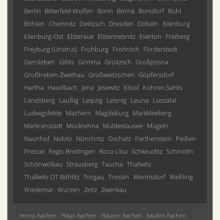
Berlin
Bitterfeld-Wolfen
Bonn
Borna
Borsdorf
Bühl
Böhlen
Chemnitz
Delitzsch
Dresden
Döbeln
Eilenburg
Eilenburg-Ost
Elsteraue
Elstertrebnitz
Everton
Freiberg
Freyburg (Unstrut)
Frohburg
Frohnloh
Förderstedt
Giersleben
Gillits
Grimma
Groitzsch
Großpösna
Großtreben-Zwethau
Großweitzschen
Göpfersdorf
Hartha
Haselbach
Jena
Jesewitz
Kloof
Kohren Sahlis
Landsberg
Laußig
Leipzig
Leisnig
Leuna
Lossatal
Ludwigsfelde
Machern
Magdeburg
Markkleeberg
Markranstädt
Mockrehna
Muldestausee
Mügeln
Naunhof
Nobitz
Nünchritz
Oschatz
Parthenstein
Peißen
Pressel
Regis-Breitingen
Roca Llisa
Schkeuditz
Schmölln
Schönwölkau
Strausberg
Taucha
Thallwitz
Thallwitz OT Böhlitz
Torgau
Trossin
Wermsdorf
Weßling
Wiedemar
Wurzen
Zeitz
Zwenkau
Immo Aachen
Haus Aachen
Häuser Aachen
kaufen Aachen