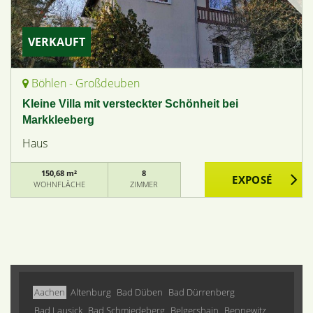
VERKAUFT
Böhlen - Großdeuben
Kleine Villa mit versteckter Schönheit bei
Markkleeberg
Haus
150,68 m²
8
WOHNFLÄCHE
ZIMMER
Aachen
Altenburg
Bad Düben
Bad Dürrenberg
Bad Lausick
Bad Schmiedeberg
Belgershain
Bennewitz