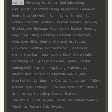
Aachen
Altenburg
Bad Düben
Bad Dürrenberg
Bad Lausick
Bad Schmiedeberg
Belgershain
Bennewitz
Berlin
Bitterfeld-Wolfen
Bonn
Borna
Borsdorf
Bühl
Böhlen
Chemnitz
Delitzsch
Dresden
Döbeln
Eilenburg
Eilenburg-Ost
Elsteraue
Elstertrebnitz
Everton
Freiberg
Freyburg (Unstrut)
Frohburg
Frohnloh
Förderstedt
Giersleben
Gillits
Grimma
Groitzsch
Großpösna
Großtreben-Zwethau
Großweitzschen
Göpfersdorf
Hartha
Haselbach
Jena
Jesewitz
Kloof
Kohren Sahlis
Landsberg
Laußig
Leipzig
Leisnig
Leuna
Lossatal
Ludwigsfelde
Machern
Magdeburg
Markkleeberg
Markranstädt
Mockrehna
Muldestausee
Mügeln
Naunhof
Nobitz
Nünchritz
Oschatz
Parthenstein
Peißen
Pressel
Regis-Breitingen
Roca Llisa
Schkeuditz
Schmölln
Schönwölkau
Strausberg
Taucha
Thallwitz
Thallwitz OT Böhlitz
Torgau
Trossin
Wermsdorf
Weßling
Wiedemar
Wurzen
Zeitz
Zwenkau