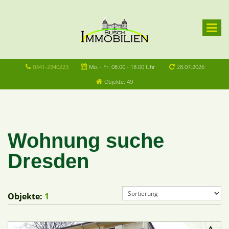
0341-2340223
Mo. - Fr. 08.00 - 18.00 Uhr
28.07.2026
Objekte: 49
Wohnung suche
Dresden
Objekte:
1