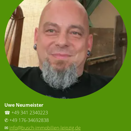
Uwe Neumeister
☎ +49 341 2340223
✆ +49 176-34692838
✉
info@busch-immobilien-leipzig.de