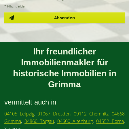
* Pflichtfelder
Absenden
Ihr freundlicher
Immobilienmakler für
historische Immobilien in
Grimma
vermittelt auch in
04105 Leipzig
,
01067 Dresden
,
09112 Chemnitz
,
04668
Grimma
,
04860 Torgau
,
04600 Altenburg
,
04552 Borna
,
Sachsen