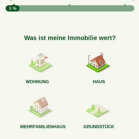
5 %
S
A
Was ist meine Immobilie wert?
W
<
WOHNUNG
HAUS
g
MEHRFAMILIENHAUS
GRUNDSTÜCK