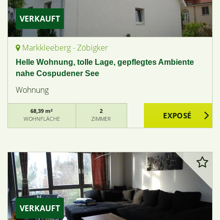
VERKAUFT
Markkleeberg - Zöbigker
Helle Wohnung, tolle Lage, gepflegtes Ambiente
nahe Cospudener See
Wohnung
68,39 m²
2
WOHNFLÄCHE
ZIMMER
VERKAUFT