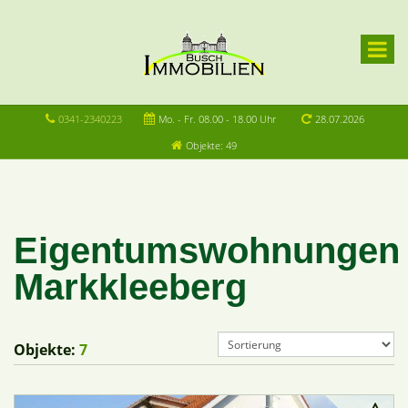
0341-2340223
Mo. - Fr. 08.00 - 18.00 Uhr
28.07.2026
Objekte: 49
Eigentumswohnungen
Markkleeberg
Objekte:
7