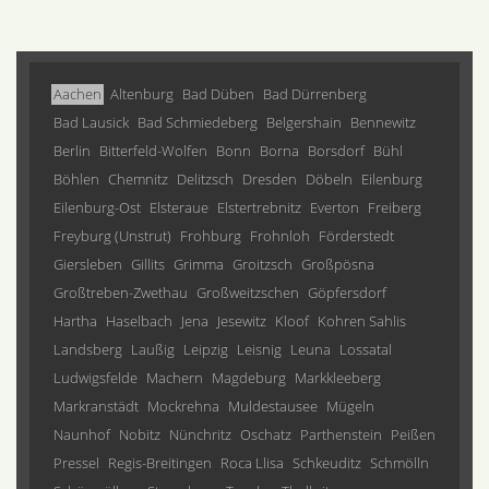
Aachen
Altenburg
Bad Düben
Bad Dürrenberg
Bad Lausick
Bad Schmiedeberg
Belgershain
Bennewitz
Berlin
Bitterfeld-Wolfen
Bonn
Borna
Borsdorf
Bühl
Böhlen
Chemnitz
Delitzsch
Dresden
Döbeln
Eilenburg
Eilenburg-Ost
Elsteraue
Elstertrebnitz
Everton
Freiberg
Freyburg (Unstrut)
Frohburg
Frohnloh
Förderstedt
Giersleben
Gillits
Grimma
Groitzsch
Großpösna
Großtreben-Zwethau
Großweitzschen
Göpfersdorf
Hartha
Haselbach
Jena
Jesewitz
Kloof
Kohren Sahlis
Landsberg
Laußig
Leipzig
Leisnig
Leuna
Lossatal
Ludwigsfelde
Machern
Magdeburg
Markkleeberg
Markranstädt
Mockrehna
Muldestausee
Mügeln
Naunhof
Nobitz
Nünchritz
Oschatz
Parthenstein
Peißen
Pressel
Regis-Breitingen
Roca Llisa
Schkeuditz
Schmölln