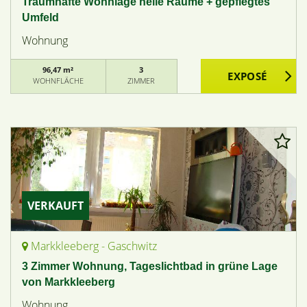
Traumhafte Wohnlage helle Räume + gepflegtes
Umfeld
Wohnung
96,47 m²
3
WOHNFLÄCHE
ZIMMER
VERKAUFT
Markkleeberg - Gaschwitz
3 Zimmer Wohnung, Tageslichtbad in grüne Lage
von Markkleeberg
Wohnung