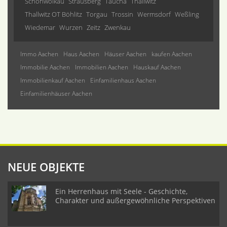
Schönwölkau
Strausberg
Taucha
Thallwitz
Thallwitz OT Böhlitz
Torgau
Trossin
Wermsdorf
Weßling
Wiedemar
Wurzen
Zeitz
Zwenkau
Immo Aachen
Haus Aachen
Häuser Aachen
kaufen Aachen
Immobilie Aachen
Immobilien Aachen
Hauskauf Aachen
Immobilienkauf Aachen
Einfamilienhaus Aachen
Einfamilienhäuser Aachen
NEUE OBJEKTE
Ein Herrenhaus mit Seele - Geschichte,
Charakter und außergewöhnliche Perspektiven