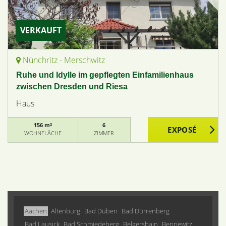
VERKAUFT
Nünchritz - Merschwitz
Ruhe und Idylle im gepflegten Einfamilienhaus
zwischen Dresden und Riesa
Haus
156 m²
6
WOHNFLÄCHE
ZIMMER
Aachen
Altenburg
Bad Düben
Bad Dürrenberg
Bad Lausick
Bad Schmiedeberg
Belgershain
Bennewitz