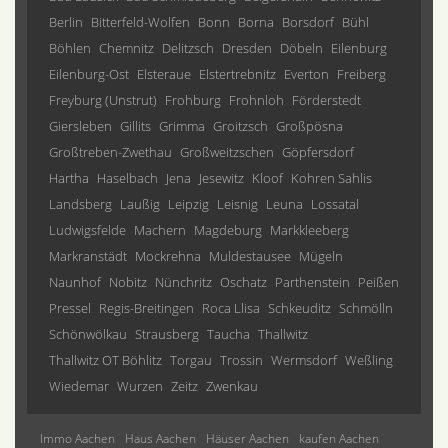
Berlin
Bitterfeld-Wolfen
Bonn
Borna
Borsdorf
Bühl
Böhlen
Chemnitz
Delitzsch
Dresden
Döbeln
Eilenburg
Eilenburg-Ost
Elsteraue
Elstertrebnitz
Everton
Freiberg
Freyburg (Unstrut)
Frohburg
Frohnloh
Förderstedt
Giersleben
Gillits
Grimma
Groitzsch
Großpösna
Großtreben-Zwethau
Großweitzschen
Göpfersdorf
Hartha
Haselbach
Jena
Jesewitz
Kloof
Kohren Sahlis
Landsberg
Laußig
Leipzig
Leisnig
Leuna
Lossatal
Ludwigsfelde
Machern
Magdeburg
Markkleeberg
Markranstädt
Mockrehna
Muldestausee
Mügeln
Naunhof
Nobitz
Nünchritz
Oschatz
Parthenstein
Peißen
Pressel
Regis-Breitingen
Roca Llisa
Schkeuditz
Schmölln
Schönwölkau
Strausberg
Taucha
Thallwitz
Thallwitz OT Böhlitz
Torgau
Trossin
Wermsdorf
Weßling
Wiedemar
Wurzen
Zeitz
Zwenkau
Immo Aachen
Haus Aachen
Häuser Aachen
kaufen Aachen