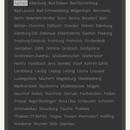
Aachen
Altenburg
Bad Düben
Bad Dürrenberg
Bad Lausick
Bad Schmiedeberg
Belgershain
Bennewitz
Berlin
Bitterfeld-Wolfen
Bonn
Borna
Borsdorf
Bühl
Böhlen
Chemnitz
Delitzsch
Dresden
Döbeln
Eilenburg
Eilenburg-Ost
Elsteraue
Elstertrebnitz
Everton
Freiberg
Freyburg (Unstrut)
Frohburg
Frohnloh
Förderstedt
Giersleben
Gillits
Grimma
Groitzsch
Großpösna
Großtreben-Zwethau
Großweitzschen
Göpfersdorf
Hartha
Haselbach
Jena
Jesewitz
Kloof
Kohren Sahlis
Landsberg
Laußig
Leipzig
Leisnig
Leuna
Lossatal
Ludwigsfelde
Machern
Magdeburg
Markkleeberg
Markranstädt
Mockrehna
Muldestausee
Mügeln
Naunhof
Nobitz
Nünchritz
Oschatz
Parthenstein
Peißen
Pressel
Regis-Breitingen
Roca Llisa
Schkeuditz
Schmölln
Schönwölkau
Strausberg
Taucha
Thallwitz
Thallwitz OT Böhlitz
Torgau
Trossin
Wermsdorf
Weßling
Wiedemar
Wurzen
Zeitz
Zwenkau