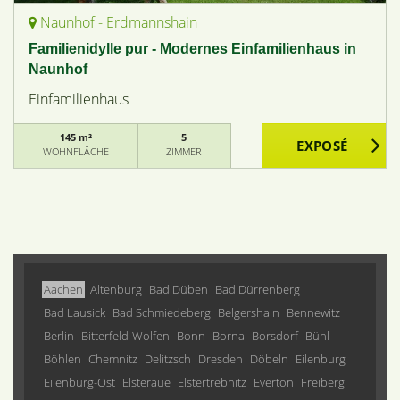
Naunhof - Erdmannshain
Familienidylle pur - Modernes Einfamilienhaus in
Naunhof
Einfamilienhaus
145 m²
5
WOHNFLÄCHE
ZIMMER
Aachen
Altenburg
Bad Düben
Bad Dürrenberg
Bad Lausick
Bad Schmiedeberg
Belgershain
Bennewitz
Berlin
Bitterfeld-Wolfen
Bonn
Borna
Borsdorf
Bühl
Böhlen
Chemnitz
Delitzsch
Dresden
Döbeln
Eilenburg
Eilenburg-Ost
Elsteraue
Elstertrebnitz
Everton
Freiberg