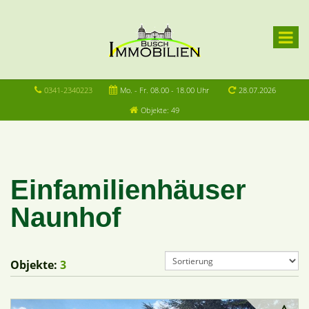
0341-2340223
Mo. - Fr. 08.00 - 18.00 Uhr
28.07.2026
Objekte: 49
Einfamilienhäuser
Naunhof
Objekte:
3