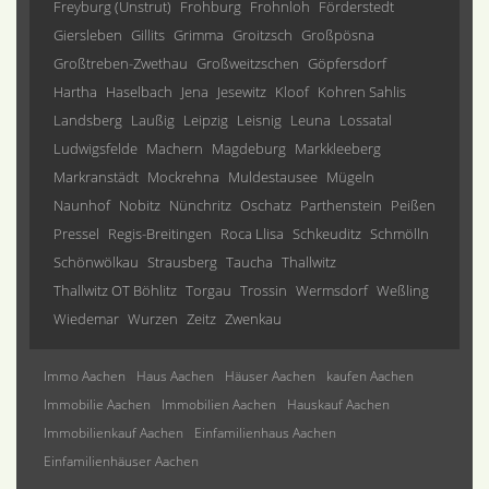
Freyburg (Unstrut)
Frohburg
Frohnloh
Förderstedt
Giersleben
Gillits
Grimma
Groitzsch
Großpösna
Großtreben-Zwethau
Großweitzschen
Göpfersdorf
Hartha
Haselbach
Jena
Jesewitz
Kloof
Kohren Sahlis
Landsberg
Laußig
Leipzig
Leisnig
Leuna
Lossatal
Ludwigsfelde
Machern
Magdeburg
Markkleeberg
Markranstädt
Mockrehna
Muldestausee
Mügeln
Naunhof
Nobitz
Nünchritz
Oschatz
Parthenstein
Peißen
Pressel
Regis-Breitingen
Roca Llisa
Schkeuditz
Schmölln
Schönwölkau
Strausberg
Taucha
Thallwitz
Thallwitz OT Böhlitz
Torgau
Trossin
Wermsdorf
Weßling
Wiedemar
Wurzen
Zeitz
Zwenkau
Immo Aachen
Haus Aachen
Häuser Aachen
kaufen Aachen
Immobilie Aachen
Immobilien Aachen
Hauskauf Aachen
Immobilienkauf Aachen
Einfamilienhaus Aachen
Einfamilienhäuser Aachen