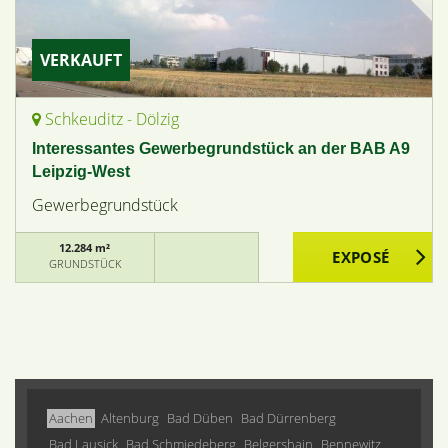
VERKAUFT
Schkeuditz - Dölzig
Interessantes Gewerbegrundstück an der BAB A9
Leipzig-West
Gewerbegrundstück
12.284 m²
GRUNDSTÜCK
Aachen
Altenburg
Bad Düben
Bad Dürrenberg
Bad Lausick
Bad Schmiedeberg
Belgershain
Bennewitz