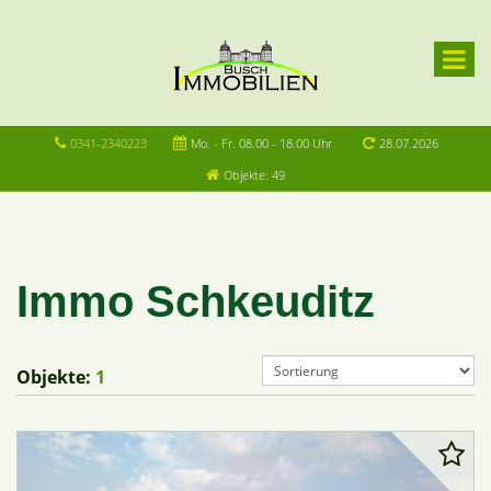
0341-2340223
Mo. - Fr. 08.00 - 18.00 Uhr
28.07.2026
Objekte: 49
Immo Schkeuditz
Objekte:
1