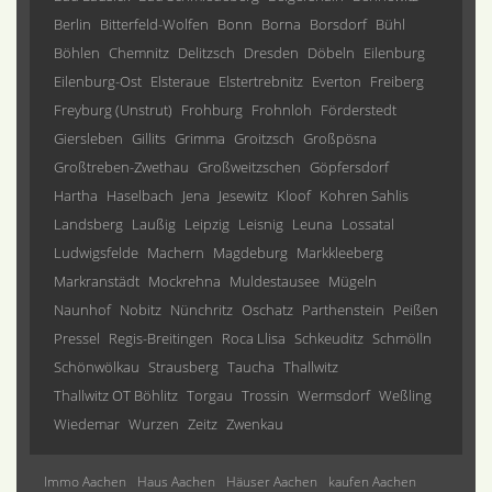
Berlin
Bitterfeld-Wolfen
Bonn
Borna
Borsdorf
Bühl
Böhlen
Chemnitz
Delitzsch
Dresden
Döbeln
Eilenburg
Eilenburg-Ost
Elsteraue
Elstertrebnitz
Everton
Freiberg
Freyburg (Unstrut)
Frohburg
Frohnloh
Förderstedt
Giersleben
Gillits
Grimma
Groitzsch
Großpösna
Großtreben-Zwethau
Großweitzschen
Göpfersdorf
Hartha
Haselbach
Jena
Jesewitz
Kloof
Kohren Sahlis
Landsberg
Laußig
Leipzig
Leisnig
Leuna
Lossatal
Ludwigsfelde
Machern
Magdeburg
Markkleeberg
Markranstädt
Mockrehna
Muldestausee
Mügeln
Naunhof
Nobitz
Nünchritz
Oschatz
Parthenstein
Peißen
Pressel
Regis-Breitingen
Roca Llisa
Schkeuditz
Schmölln
Schönwölkau
Strausberg
Taucha
Thallwitz
Thallwitz OT Böhlitz
Torgau
Trossin
Wermsdorf
Weßling
Wiedemar
Wurzen
Zeitz
Zwenkau
Immo Aachen
Haus Aachen
Häuser Aachen
kaufen Aachen