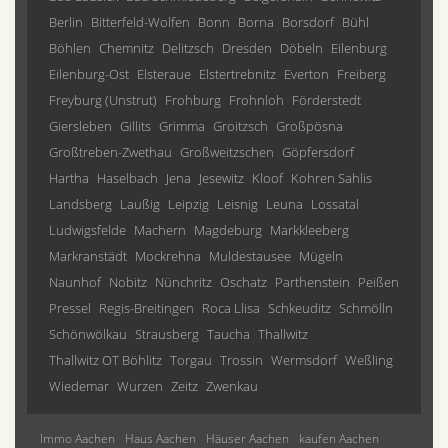
Berlin
Bitterfeld-Wolfen
Bonn
Borna
Borsdorf
Bühl
Böhlen
Chemnitz
Delitzsch
Dresden
Döbeln
Eilenburg
Eilenburg-Ost
Elsteraue
Elstertrebnitz
Everton
Freiberg
Freyburg (Unstrut)
Frohburg
Frohnloh
Förderstedt
Giersleben
Gillits
Grimma
Groitzsch
Großpösna
Großtreben-Zwethau
Großweitzschen
Göpfersdorf
Hartha
Haselbach
Jena
Jesewitz
Kloof
Kohren Sahlis
Landsberg
Laußig
Leipzig
Leisnig
Leuna
Lossatal
Ludwigsfelde
Machern
Magdeburg
Markkleeberg
Markranstädt
Mockrehna
Muldestausee
Mügeln
Naunhof
Nobitz
Nünchritz
Oschatz
Parthenstein
Peißen
Pressel
Regis-Breitingen
Roca Llisa
Schkeuditz
Schmölln
Schönwölkau
Strausberg
Taucha
Thallwitz
Thallwitz OT Böhlitz
Torgau
Trossin
Wermsdorf
Weßling
Wiedemar
Wurzen
Zeitz
Zwenkau
Immo Aachen
Haus Aachen
Häuser Aachen
kaufen Aachen