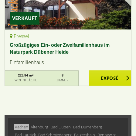
VERKAUFT
Pressel
Großzügiges Ein- oder Zweifamilienhaus im
Naturpark Dübener Heide
Einfamilienhaus
225,84 m²
8
WOHNFLÄCHE
ZIMMER
Aachen
Altenburg
Bad Düben
Bad Dürrenberg
Bad Lausick
Bad Schmiedeberg
Belgershain
Bennewitz