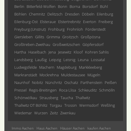
Berlin
Bitterfeld-Wolfen
Bonn
Borna
Borsdorf
Bühl
Böhlen
Chemnitz
Delitzsch
Dresden
Döbeln
Eilenburg
Eilenburg-Ost
Elsteraue
Elstertrebnitz
Everton
Freiberg
Freyburg (Unstrut)
Frohburg
Frohnloh
Förderstedt
Giersleben
Gillits
Grimma
Groitzsch
Großpösna
Großtreben-Zwethau
Großweitzschen
Göpfersdorf
Hartha
Haselbach
Jena
Jesewitz
Kloof
Kohren Sahlis
Landsberg
Laußig
Leipzig
Leisnig
Leuna
Lossatal
Ludwigsfelde
Machern
Magdeburg
Markkleeberg
Markranstädt
Mockrehna
Muldestausee
Mügeln
Naunhof
Nobitz
Nünchritz
Oschatz
Parthenstein
Peißen
Pressel
Regis-Breitingen
Roca Llisa
Schkeuditz
Schmölln
Schönwölkau
Strausberg
Taucha
Thallwitz
Thallwitz OT Böhlitz
Torgau
Trossin
Wermsdorf
Weßling
Wiedemar
Wurzen
Zeitz
Zwenkau
Immo Aachen
Haus Aachen
Häuser Aachen
kaufen Aachen