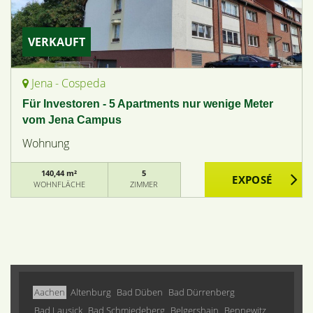
VERKAUFT
Jena - Cospeda
Für Investoren - 5 Apartments nur wenige Meter
vom Jena Campus
Wohnung
140,44 m²
5
WOHNFLÄCHE
ZIMMER
Aachen
Altenburg
Bad Düben
Bad Dürrenberg
Bad Lausick
Bad Schmiedeberg
Belgershain
Bennewitz