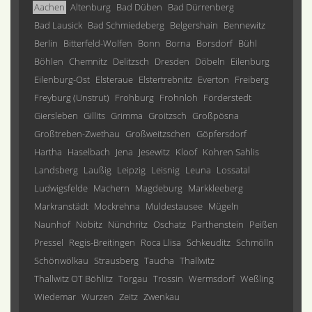
Aachen
Altenburg
Bad Düben
Bad Dürrenberg
Bad Lausick
Bad Schmiedeberg
Belgershain
Bennewitz
Berlin
Bitterfeld-Wolfen
Bonn
Borna
Borsdorf
Bühl
Böhlen
Chemnitz
Delitzsch
Dresden
Döbeln
Eilenburg
Eilenburg-Ost
Elsteraue
Elstertrebnitz
Everton
Freiberg
Freyburg (Unstrut)
Frohburg
Frohnloh
Förderstedt
Giersleben
Gillits
Grimma
Groitzsch
Großpösna
Großtreben-Zwethau
Großweitzschen
Göpfersdorf
Hartha
Haselbach
Jena
Jesewitz
Kloof
Kohren Sahlis
Landsberg
Laußig
Leipzig
Leisnig
Leuna
Lossatal
Ludwigsfelde
Machern
Magdeburg
Markkleeberg
Markranstädt
Mockrehna
Muldestausee
Mügeln
Naunhof
Nobitz
Nünchritz
Oschatz
Parthenstein
Peißen
Pressel
Regis-Breitingen
Roca Llisa
Schkeuditz
Schmölln
Schönwölkau
Strausberg
Taucha
Thallwitz
Thallwitz OT Böhlitz
Torgau
Trossin
Wermsdorf
Weßling
Wiedemar
Wurzen
Zeitz
Zwenkau