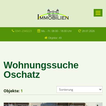
0341-2340223
Mo. - Fr. 08.00 - 18.00 Uhr
28.07.2026
Objekte: 49
Wohnungssuche
Oschatz
Objekte:
1