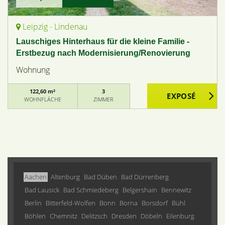
Leipzig - Lindenau
Lauschiges Hinterhaus für die kleine Familie -
Erstbezug nach Modernisierung/Renovierung
Wohnung
122,60 m²
3
WOHNFLÄCHE
ZIMMER
Aachen
Altenburg
Bad Düben
Bad Dürrenberg
Bad Lausick
Bad Schmiedeberg
Belgershain
Bennewitz
Berlin
Bitterfeld-Wolfen
Bonn
Borna
Borsdorf
Bühl
Böhlen
Chemnitz
Delitzsch
Dresden
Döbeln
Eilenburg