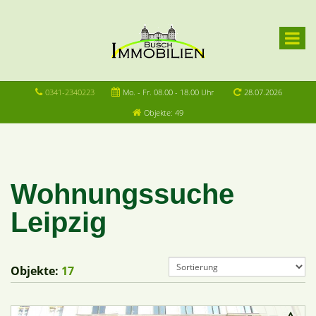
0341-2340223
Mo. - Fr. 08.00 - 18.00 Uhr
28.07.2026
Objekte: 49
Wohnungssuche
Leipzig
Objekte:
17