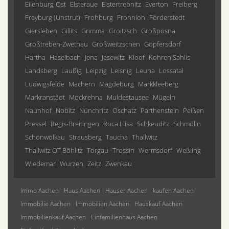
Eilenburg-Ost
Elsteraue
Elstertrebnitz
Everton
Freiberg
Freyburg (Unstrut)
Frohburg
Frohnloh
Förderstedt
Giersleben
Gillits
Grimma
Groitzsch
Großpösna
Großtreben-Zwethau
Großweitzschen
Göpfersdorf
Hartha
Haselbach
Jena
Jesewitz
Kloof
Kohren Sahlis
Landsberg
Laußig
Leipzig
Leisnig
Leuna
Lossatal
Ludwigsfelde
Machern
Magdeburg
Markkleeberg
Markranstädt
Mockrehna
Muldestausee
Mügeln
Naunhof
Nobitz
Nünchritz
Oschatz
Parthenstein
Peißen
Pressel
Regis-Breitingen
Roca Llisa
Schkeuditz
Schmölln
Schönwölkau
Strausberg
Taucha
Thallwitz
Thallwitz OT Böhlitz
Torgau
Trossin
Wermsdorf
Weßling
Wiedemar
Wurzen
Zeitz
Zwenkau
Immo Aachen
Haus Aachen
Häuser Aachen
kaufen Aachen
Immobilie Aachen
Immobilien Aachen
Hauskauf Aachen
Immobilienkauf Aachen
Einfamilienhaus Aachen