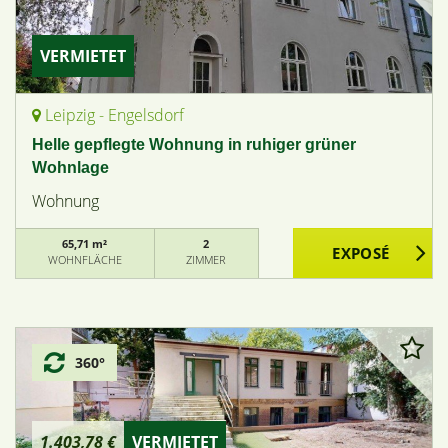
VERMIETET
Leipzig - Engelsdorf
Helle gepflegte Wohnung in ruhiger grüner
Wohnlage
Wohnung
65,71 m²
2
WOHNFLÄCHE
ZIMMER
360°
1.403,78 €
VERMIETET