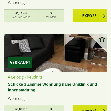
Wohnung
80,10 m²
3
WOHNFLÄCHE
ZIMMER
VERKAUFT
Leipzig - Reudnitz
Schicke 3 Zimmer Wohnung nahe Uniklinik und
Innenstadtring
Wohnung
63,88 m²
3