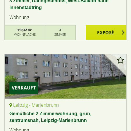
3 Zimmer, Dachgeschoss, West-Balkon nahe
Innenstadtring
Wohnung
119,42 m²
3
WOHNFLÄCHE
ZIMMER
VERKAUFT
Leipzig - Marienbrunn
Gemütliche 2 Zimmerwohnung, grün,
zentrumsnah, Leipzig-Marienbrunn
Wohnung