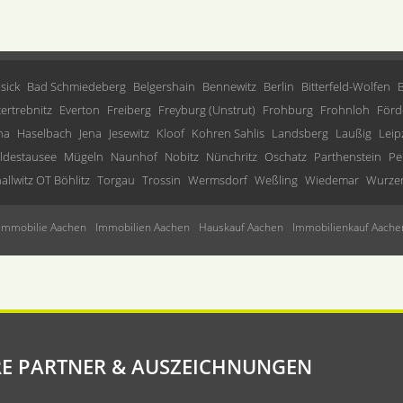
sick
Bad Schmiedeberg
Belgershain
Bennewitz
Berlin
Bitterfeld-Wolfen
tertrebnitz
Everton
Freiberg
Freyburg (Unstrut)
Frohburg
Frohnloh
Förd
ha
Haselbach
Jena
Jesewitz
Kloof
Kohren Sahlis
Landsberg
Laußig
Leip
ldestausee
Mügeln
Naunhof
Nobitz
Nünchritz
Oschatz
Parthenstein
Pe
allwitz OT Böhlitz
Torgau
Trossin
Wermsdorf
Weßling
Wiedemar
Wurze
Immobilie Aachen
Immobilien Aachen
Hauskauf Aachen
Immobilienkauf Aache
E PARTNER & AUSZEICHNUNGEN