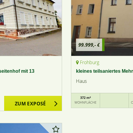
99.999,- €
Frohburg
seitenhof mit 13
kleines teilsaniertes Me
Haus
372 m²
WOHNFLÄCHE
O
ZUM EXPOSÉ