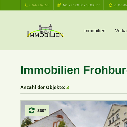
0341-2340223
Mo. - Fr. 08.00 - 18.00 Uhr
28.07.20
Immobilien
Verkä
Immobilien Frohbu
Anzahl der
Objekte:
3
360°