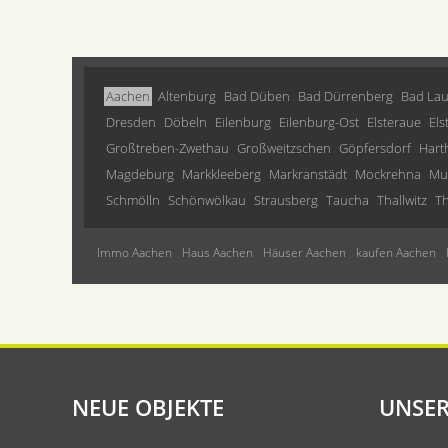
Aachen
Altenburg
Bad Düben
Bad Dürrenberg
Bad Lau
Dresden
Döbeln
Eilenburg
Eilenburg-Ost
Elsteraue
Els
Großtreben-Zwethau
Großweitzschen
Göpfersdorf
Hart
Magdeburg
Markkleeberg
Markranstädt
Mockrehna
Mu
Schmölln
Schönwölkau
Strausberg
Taucha
Thallwitz
Th
Immo Aachen
Haus Aachen
Häuser Aachen
kaufen Aachen
NEUE OBJEKTE
UNSER