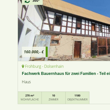
360°
160.000,- €
Frohburg - Dolsenhain
Fachwerk Bauernhaus für zwei Familien - Teil e
Haus
270 m²
10
1180
WOHNFLÄCHE
ZIMMER
OBJEKTNUMMER