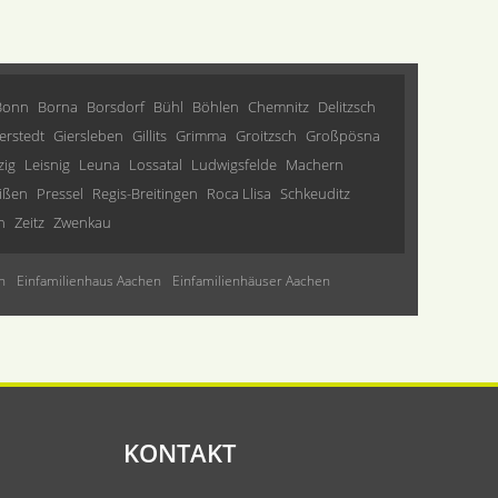
Bonn
Borna
Borsdorf
Bühl
Böhlen
Chemnitz
Delitzsch
erstedt
Giersleben
Gillits
Grimma
Groitzsch
Großpösna
zig
Leisnig
Leuna
Lossatal
Ludwigsfelde
Machern
ißen
Pressel
Regis-Breitingen
Roca Llisa
Schkeuditz
n
Zeitz
Zwenkau
n
Einfamilienhaus Aachen
Einfamilienhäuser Aachen
KONTAKT