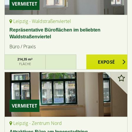
VERMIETET
Leipzig - Waldstraßenviertel
Repräsentative Büroflächen im beliebten
Waldstraßenviertel
Büro / Praxis
214,35 m²
FLÄCHE
VERMIETET
Leipzig - Zentrum Nord
Attraktives Büro am Innenstadtring