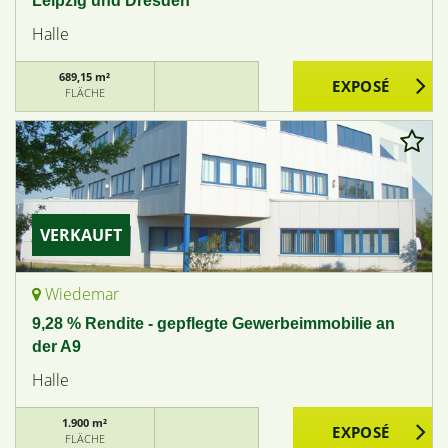
Leipzig und Dresden
Halle
689,15 m²
FLÄCHE
VERKAUFT
Wiedemar
9,28 % Rendite - gepflegte Gewerbeimmobilie an
der A9
Halle
1.900 m²
FLÄCHE