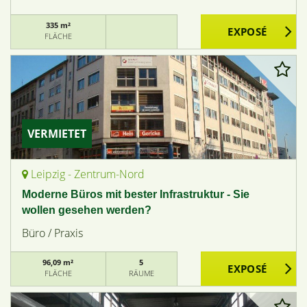
335 m²
FLÄCHE
VERMIETET
Leipzig - Zentrum-Nord
Moderne Büros mit bester Infrastruktur - Sie
wollen gesehen werden?
Büro / Praxis
96,09 m²
5
FLÄCHE
RÄUME