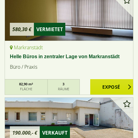
580,30 €
VERMIETET
Markranstädt
Helle Büros in zentraler Lage von Markranstädt
Büro / Praxis
82,90 m²
3
FLÄCHE
RÄUME
190.000,- €
VERKAUFT