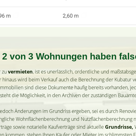
 2 von 3 Wohnungen haben fal
 zu
vermieten
, ist es unerlässlich, ordentliche und maßstabs
r hinaus wird beim Verkauf auch die Berechnung der Kubatur ve
n Immobilien sind diese Dokumente häufig bereits vorhanden, j
esteht die Möglichkeit, in den Archiven der zuständigen Bauämt
 jedoch Änderungen im Grundriss ergeben, sei es durch Renovi
ngliche Wohnflächenberechnung und Nutzflächenberechnung ni
räge sowie notarielle Kaufverträge sind aktuelle
Grundrisse,
W
zen kommen, stehen Ihnen Käufer oder Mieter im schlimmsten Fa