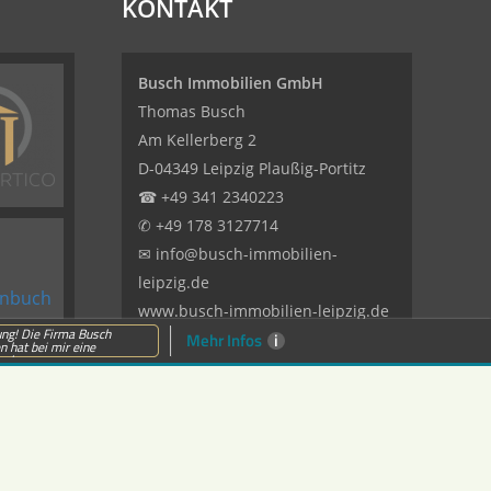
KONTAKT
Busch Immobilien GmbH
Thomas Busch
Am Kellerberg 2
D-04349 Leipzig Plaußig-Portitz
☎
+49 341 2340223
✆
+49 178 3127714
✉
info@busch-immobilien-
leipzig.de
www.busch-immobilien-leipzig.de
ng! Die Firma Busch
Mehr Infos
i
 hat bei mir eine
nbe...