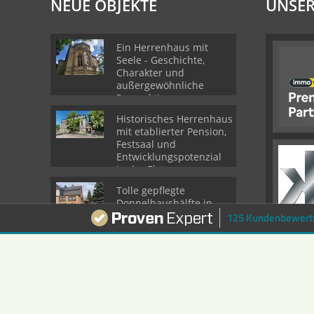
NEUE OBJEKTE
UNSER
Ein Herrenhaus mit
Seele - Geschichte,
Charakter und
außergewöhnliche
Perspektiven
Historisches Herrenhaus
mit etablierter Pension,
Festsaal und
Entwicklungspotenzial
in der Elsteraue
Tolle gepflegte
Doppelhaushälfte in
Wermsdorf zu verkaufen
125 Kundenbewert
© Busch Immobilien GmbH
Powered by Immonia GmbH