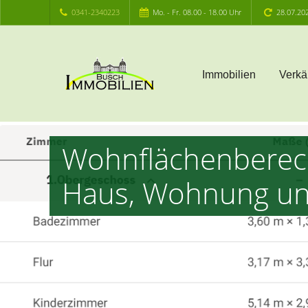
0341-2340223
Mo. - Fr. 08.00 - 18.00 Uhr
28.07.20
Immobilien
Verkä
Wohnflächenberec
Haus, Wohnung u