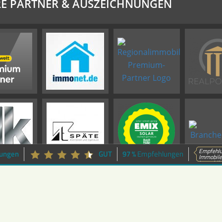
E PARTNER & AUSZEICHNUNGEN
Empfehlu
ungen
GUT
97 %
Empfehlungen
Immobilen
Immobilie
Impressum
Datenschutz
Sitemap
Widerrufsbelehrung
Vertrag widerrufen