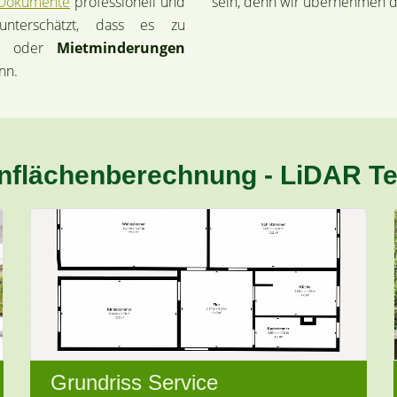
Dokumente
professionell und
sein, denn wir übernehmen die
unterschätzt, dass es zu
gen oder
Mietminderungen
nn.
nflächenberechnung - LiDAR Te
Grundriss Service