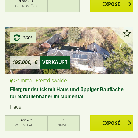
3.050 m²
GRUNDSTÜCK
360°
195.000,- €
VERKAUFT
Grimma - Fremdiswalde
Filetgrundstück mit Haus und üppiger Baufläche
für Naturliebhaber im Muldental
Haus
260 m²
8
WOHNFLÄCHE
ZIMMER