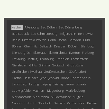
Aachen
Altenburg
Bad Düben
Bad Dürrenberg
Bad Lausick
Bad Schmiedeberg
Belgershain
Bennewitz
Berlin
Bitterfeld-Wolfen
Bonn
Borna
Borsdorf
Bühl
Böhlen
Chemnitz
Delitzsch
Dresden
Döbeln
Eilenburg
Eilenburg-Ost
Elsteraue
Elstertrebnitz
Everton
Freiberg
Freyburg (Unstrut)
Frohburg
Frohnloh
Förderstedt
Giersleben
Gillits
Grimma
Groitzsch
Großpösna
Großtreben-Zwethau
Großweitzschen
Göpfersdorf
Hartha
Haselbach
Jena
Jesewitz
Kloof
Kohren Sahlis
Landsberg
Laußig
Leipzig
Leisnig
Leuna
Lossatal
Ludwigsfelde
Machern
Magdeburg
Markkleeberg
Markranstädt
Mockrehna
Muldestausee
Mügeln
Naunhof
Nobitz
Nünchritz
Oschatz
Parthenstein
Peißen