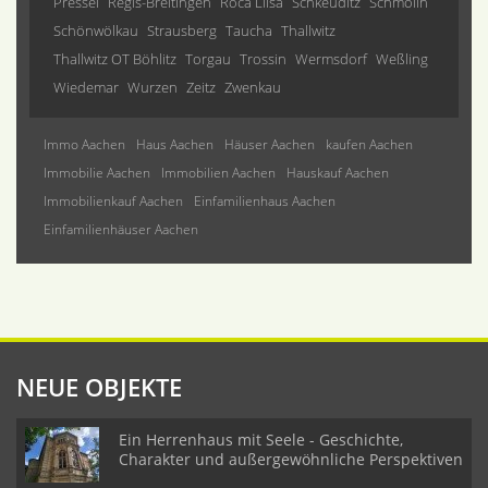
Pressel
Regis-Breitingen
Roca Llisa
Schkeuditz
Schmölln
Schönwölkau
Strausberg
Taucha
Thallwitz
Thallwitz OT Böhlitz
Torgau
Trossin
Wermsdorf
Weßling
Wiedemar
Wurzen
Zeitz
Zwenkau
Immo Aachen
Haus Aachen
Häuser Aachen
kaufen Aachen
Immobilie Aachen
Immobilien Aachen
Hauskauf Aachen
Immobilienkauf Aachen
Einfamilienhaus Aachen
Einfamilienhäuser Aachen
NEUE OBJEKTE
Ein Herrenhaus mit Seele - Geschichte,
Charakter und außergewöhnliche Perspektiven