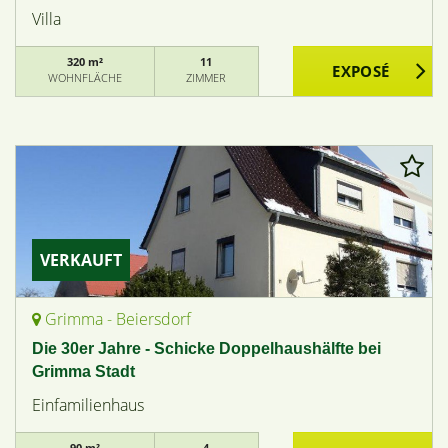
Villa
320 m²
11
WOHNFLÄCHE
ZIMMER
VERKAUFT
Grimma - Beiersdorf
Die 30er Jahre - Schicke Doppelhaushälfte bei
Grimma Stadt
Einfamilienhaus
90 m²
4