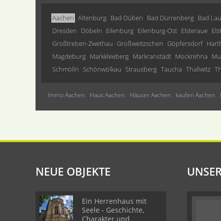
Aachen
Altenburg
Bad Düben
Bad Dürrenberg
Bad Lau
Dresden
Döbeln
Eilenburg
Eilenburg-Ost
Elsteraue
Els
Großtreben-Zwethau
Großweitzschen
Göpfersdorf
Hart
Magdeburg
Markkleeberg
Markranstädt
Mockrehna
Mu
Schmölln
Schönwölkau
Strausberg
Taucha
Thallwitz
Th
Immo Aachen
Haus Aachen
Häuser Aachen
kaufen Aachen
NEUE OBJEKTE
UNSER
Ein Herrenhaus mit
Seele - Geschichte,
Charakter und