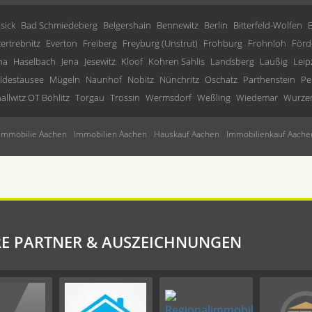
sick
Bad Schmiedeberg
Belgershain
Bennewitz
Berlin
Bitterfeld-Wolfen
tertrebnitz
Everton
Freiberg
Freyburg (Unstrut)
Frohburg
Frohnloh
Förd
ha
Haselbach
Jena
Jesewitz
Kloof
Kohren Sahlis
Landsberg
Laußig
Leip
ldestausee
Mügeln
Naunhof
Nobitz
Nünchritz
Oschatz
Parthenstein
Pe
allwitz OT Böhlitz
Torgau
Trossin
Wermsdorf
Weßling
Wiedemar
Wurze
Immobilie Aachen
Immobilien Aachen
Hauskauf Aachen
Immobilienkauf Aache
E PARTNER & AUSZEICHNUNGEN