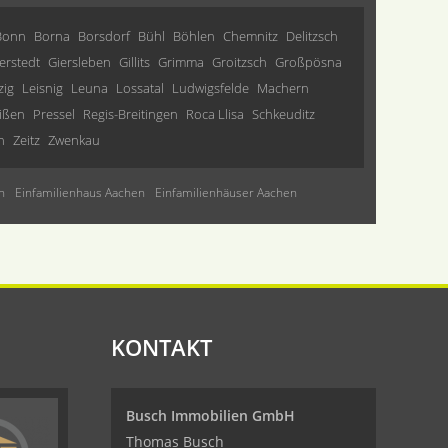
Bonn
Borna
Borsdorf
Bühl
Böhlen
Chemnitz
Delitzsch
erstedt
Giersleben
Gillits
Grimma
Groitzsch
Großpösna
zig
Leisnig
Leuna
Lossatal
Ludwigsfelde
Machern
ißen
Pressel
Regis-Breitingen
Roca Llisa
Schkeuditz
n
Zeitz
Zwenkau
n
Einfamilienhaus Aachen
Einfamilienhäuser Aachen
KONTAKT
Busch Immobilien GmbH
Thomas Busch