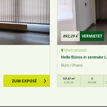
892,29 €
VERMIETET
Markranstädt
Helle Büros in zentraler
Büro / Praxis
127,47 m²
3
ZUM EXPOSÉ
FLÄCHE
RÄUME
O