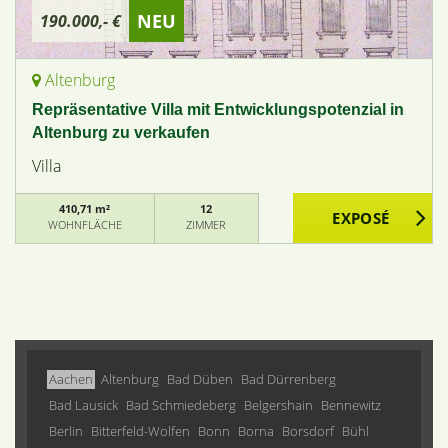
NEU
190.000,- €
Altenburg
Repräsentative Villa mit Entwicklungspotenzial in
Altenburg zu verkaufen
Villa
410,71 m²
12
WOHNFLÄCHE
ZIMMER
Aachen
Altenburg
Bad Düben
Bad Dürrenberg
Bad Lausick
Bad Schmiedeberg
Belgershain
Bennewitz
Berlin
Bitterfeld-Wolfen
Bonn
Borna
Borsdorf
Bühl