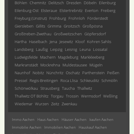
Böhlen
Chemnitz
Delitzsch
Dresden
Döbeln
Eilenburg
Eilenburg-Ost
Elsteraue
Elstertrebnitz
Everton
Freiberg
Freyburg (Unstrut)
Frohburg
Frohnloh
Förderstedt
Giersleben
Gillits
Grimma
Groitzsch
Großpösna
Großtreben-Zwethau
Großweitzschen
Göpfersdorf
Hartha
Haselbach
Jena
Jesewitz
Kloof
Kohren Sahlis
Landsberg
Laußig
Leipzig
Leisnig
Leuna
Lossatal
Ludwigsfelde
Machern
Magdeburg
Markkleeberg
Markranstädt
Mockrehna
Muldestausee
Mügeln
Naunhof
Nobitz
Nünchritz
Oschatz
Parthenstein
Peißen
Pressel
Regis-Breitingen
Roca Llisa
Schkeuditz
Schmölln
Schönwölkau
Strausberg
Taucha
Thallwitz
Thallwitz OT Böhlitz
Torgau
Trossin
Wermsdorf
Weßling
Wiedemar
Wurzen
Zeitz
Zwenkau
Immo Aachen
Haus Aachen
Häuser Aachen
kaufen Aachen
Immobilie Aachen
Immobilien Aachen
Hauskauf Aachen