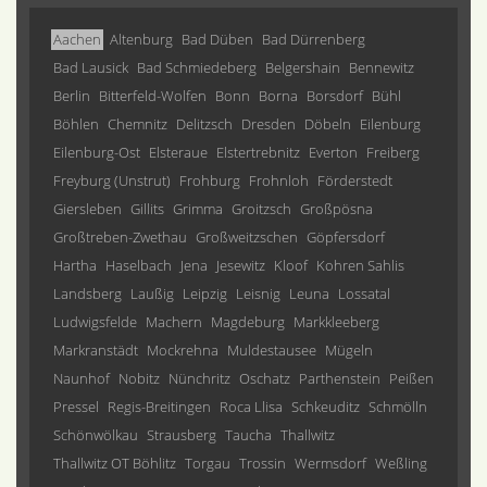
Aachen
Altenburg
Bad Düben
Bad Dürrenberg
Bad Lausick
Bad Schmiedeberg
Belgershain
Bennewitz
Berlin
Bitterfeld-Wolfen
Bonn
Borna
Borsdorf
Bühl
Böhlen
Chemnitz
Delitzsch
Dresden
Döbeln
Eilenburg
Eilenburg-Ost
Elsteraue
Elstertrebnitz
Everton
Freiberg
Freyburg (Unstrut)
Frohburg
Frohnloh
Förderstedt
Giersleben
Gillits
Grimma
Groitzsch
Großpösna
Großtreben-Zwethau
Großweitzschen
Göpfersdorf
Hartha
Haselbach
Jena
Jesewitz
Kloof
Kohren Sahlis
Landsberg
Laußig
Leipzig
Leisnig
Leuna
Lossatal
Ludwigsfelde
Machern
Magdeburg
Markkleeberg
Markranstädt
Mockrehna
Muldestausee
Mügeln
Naunhof
Nobitz
Nünchritz
Oschatz
Parthenstein
Peißen
Pressel
Regis-Breitingen
Roca Llisa
Schkeuditz
Schmölln
Schönwölkau
Strausberg
Taucha
Thallwitz
Thallwitz OT Böhlitz
Torgau
Trossin
Wermsdorf
Weßling