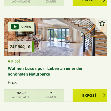
WOHNFLÄCHE
ZIMMER
Video
747.500,- €
Kloof
Wohnen Luxus pur - Leben an einer der
schönsten Naturparks
Haus
960 m²
7
WOHNFLÄCHE
ZIMMER