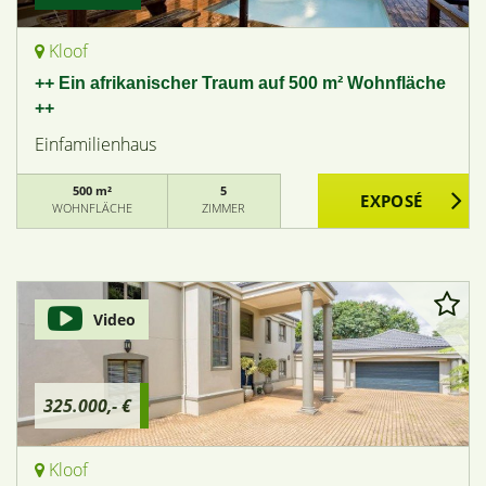
Kloof
++ Ein afrikanischer Traum auf 500 m² Wohnfläche
++
Einfamilienhaus
500 m²
5
WOHNFLÄCHE
ZIMMER
Video
325.000,- €
Kloof