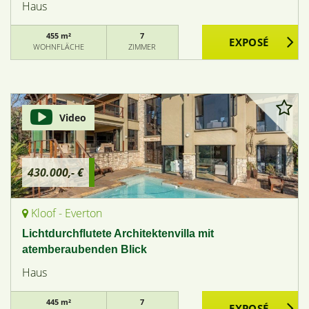
Haus
455 m²
7
WOHNFLÄCHE
ZIMMER
Video
430.000,- €
Kloof - Everton
Lichtdurchflutete Architektenvilla mit
atemberaubenden Blick
Haus
445 m²
7