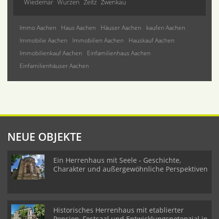
Wiedemar
Wurzen
Zeitz
Zwenkau
Immo Aachen
Haus Aachen
Häuser Aachen
kaufen Aachen
Immobilie Aachen
Immobilien Aachen
Hauskauf Aachen
Immobilienkauf Aachen
Einfamilienhaus Aachen
Einfamilienhäuser Aachen
NEUE OBJEKTE
Ein Herrenhaus mit Seele - Geschichte,
Charakter und außergewöhnliche Perspektiven
Historisches Herrenhaus mit etablierter
Pension, Festsaal und Entwicklungspotenzial in