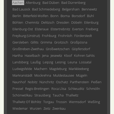
Aachen
Altenburg
Bad Düben
Bad Dürrenberg
Bad Lausick
Bad Schmiedeberg
Belgershain
Bennewitz
Berlin
Bitterfeld-Wolfen
Bonn
Borna
Borsdorf
Bühl
Böhlen
Chemnitz
Delitzsch
Dresden
Döbeln
Eilenburg
Eilenburg-Ost
Elsteraue
Elstertrebnitz
Everton
Freiberg
Freyburg (Unstrut)
Frohburg
Frohnloh
Förderstedt
Giersleben
Gillits
Grimma
Groitzsch
Großpösna
Großtreben-Zwethau
Großweitzschen
Göpfersdorf
Hartha
Haselbach
Jena
Jesewitz
Kloof
Kohren Sahlis
Landsberg
Laußig
Leipzig
Leisnig
Leuna
Lossatal
Ludwigsfelde
Machern
Magdeburg
Markkleeberg
Markranstädt
Mockrehna
Muldestausee
Mügeln
Naunhof
Nobitz
Nünchritz
Oschatz
Parthenstein
Peißen
Pressel
Regis-Breitingen
Roca Llisa
Schkeuditz
Schmölln
Schönwölkau
Strausberg
Taucha
Thallwitz
Thallwitz OT Böhlitz
Torgau
Trossin
Wermsdorf
Weßling
Wiedemar
Wurzen
Zeitz
Zwenkau