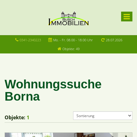
0341-2340223
Mo. - Fr. 08.00 - 18.00 Uhr
28.07.2026
Objekte: 49
Wohnungssuche
Borna
Objekte:
1