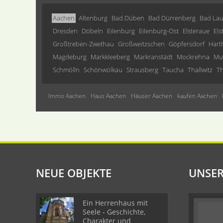
Aachen
Altenburg
Bad Düben
Bad Dürrenberg
Bad Lau
Dresden
Döbeln
Eilenburg
Eilenburg-Ost
Elsteraue
Els
Großtreben-Zwethau
Großweitzschen
Göpfersdorf
Hart
Magdeburg
Markkleeberg
Markranstädt
Mockrehna
Mu
Schmölln
Schönwölkau
Strausberg
Taucha
Thallwitz
Th
Immo Aachen
Haus Aachen
Häuser Aachen
kaufen Aachen
NEUE OBJEKTE
UNSER
Ein Herrenhaus mit
Seele - Geschichte,
Charakter und