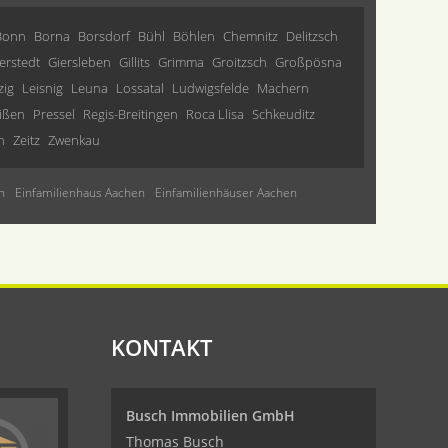
Bonn
Borna
Borsdorf
Bühl
Böhlen
Chemnitz
Delitzsch
erstedt
Giersleben
Gillits
Grimma
Groitzsch
Großpösna
zig
Leisnig
Leuna
Lossatal
Ludwigsfelde
Machern
ißen
Pressel
Regis-Breitingen
Roca Llisa
Schkeuditz
n
Zeitz
Zwenkau
n
Einfamilienhaus Aachen
Einfamilienhäuser Aachen
KONTAKT
Busch Immobilien GmbH
Thomas Busch