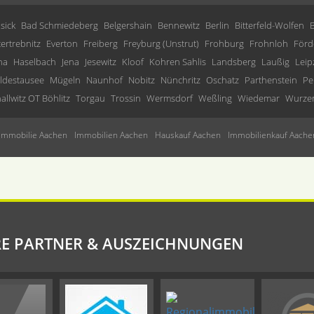
sick
Bad Schmiedeberg
Belgershain
Bennewitz
Berlin
Bitterfeld-Wolfen
tertrebnitz
Everton
Freiberg
Freyburg (Unstrut)
Frohburg
Frohnloh
Förd
ha
Haselbach
Jena
Jesewitz
Kloof
Kohren Sahlis
Landsberg
Laußig
Leip
ldestausee
Mügeln
Naunhof
Nobitz
Nünchritz
Oschatz
Parthenstein
Pe
allwitz OT Böhlitz
Torgau
Trossin
Wermsdorf
Weßling
Wiedemar
Wurze
Immobilie Aachen
Immobilien Aachen
Hauskauf Aachen
Immobilienkauf Aache
E PARTNER & AUSZEICHNUNGEN