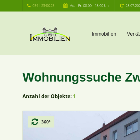
0341-2340223
Mo. - Fr. 08.00 - 18.00 Uhr
28.07.20
Immobilien
Verkä
Wohnungssuche Z
Anzahl der
Objekte:
1
360°