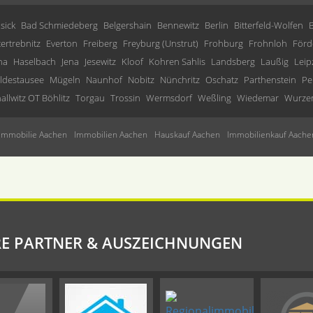
sick
Bad Schmiedeberg
Belgershain
Bennewitz
Berlin
Bitterfeld-Wolfen
tertrebnitz
Everton
Freiberg
Freyburg (Unstrut)
Frohburg
Frohnloh
Förd
ha
Haselbach
Jena
Jesewitz
Kloof
Kohren Sahlis
Landsberg
Laußig
Leip
ldestausee
Mügeln
Naunhof
Nobitz
Nünchritz
Oschatz
Parthenstein
Pe
allwitz OT Böhlitz
Torgau
Trossin
Wermsdorf
Weßling
Wiedemar
Wurze
Immobilie Aachen
Immobilien Aachen
Hauskauf Aachen
Immobilienkauf Aache
E PARTNER & AUSZEICHNUNGEN