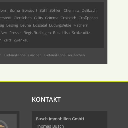
Bonn
Borna
Borsdorf
Bühl
Böhlen
Chemnitz
Delitzsch
erstedt
Giersleben
Gillits
Grimma
Groitzsch
Großpösna
zig
Leisnig
Leuna
Lossatal
Ludwigsfelde
Machern
ißen
Pressel
Regis-Breitingen
Roca Llisa
Schkeuditz
n
Zeitz
Zwenkau
n
Einfamilienhaus Aachen
Einfamilienhäuser Aachen
KONTAKT
Busch Immobilien GmbH
Thomas Busch