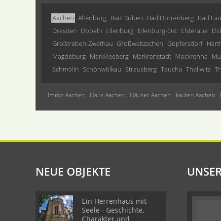
Aachen
Altenburg
Bad Düben
Bad Dürrenberg
Bad Lau
Dresden
Döbeln
Eilenburg
Eilenburg-Ost
Elsteraue
Els
Großtreben-Zwethau
Großweitzschen
Göpfersdorf
Hart
Magdeburg
Markkleeberg
Markranstädt
Mockrehna
Mu
Schmölln
Schönwölkau
Strausberg
Taucha
Thallwitz
Th
Immo Aachen
Haus Aachen
Häuser Aachen
kaufen Aachen
NEUE OBJEKTE
UNSER
Ein Herrenhaus mit
Seele - Geschichte,
Charakter und