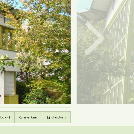
ock (
)
merken
drucken