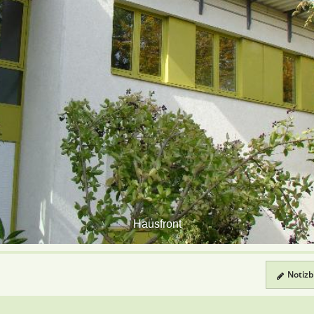
Hausfront
Notizbl