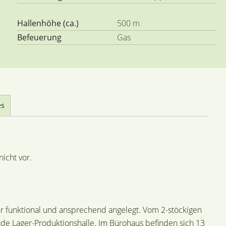
Hallenhöhe (ca.)
500 m
Befeuerung
Gas
es
icht vor.
 funktional und ansprechend angelegt. Vom 2-stöckigen
nde Lager-Produktionshalle. Im Bürohaus befinden sich 13