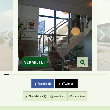
VERMIETET
Facebook
(Twitter)
Notizblock (
)
merken
drucken