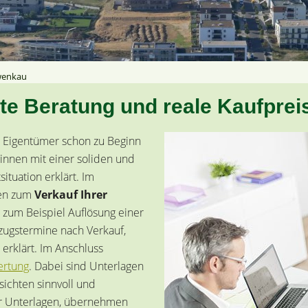
wenkau
ute Beratung und reale Kaufprei
ls Eigentümer schon zu Beginn
ginnen mit einer soliden und
ituation erklärt. Im
gen zum
Verkauf Ihrer
zum Beispiel Auflösung einer
ugstermine nach Verkauf,
erklärt. Im Anschluss
ertung
. Dabei sind Unterlagen
ichten sinnvoll und
ser Unterlagen, übernehmen