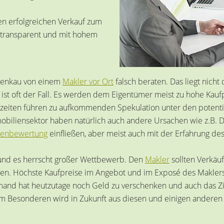
en erfolgreichen Verkauf zum
e transparent und mit hohem
Zwenkau von einem
Makler vor Ort
falsch beraten. Das liegt nicht
l ist oft der Fall. Es werden dem Eigentümer meist zu hohe Ka
eiten führen zu aufkommenden Spekulation unter den potentiell
mobiliensektor haben natürlich auch andere Ursachen wie z.B.
ienbewertung
einfließen, aber meist auch mit der Erfahrung de
und es herrscht großer Wettbewerb. Den
Makler
sollten Verkäuf
ren. Höchste Kaufpreise im Angebot und im Exposé des Maklers
emand hat heutzutage noch Geld zu verschenken und auch das Zi
m Besonderen wird in Zukunft aus diesen und einigen anderen