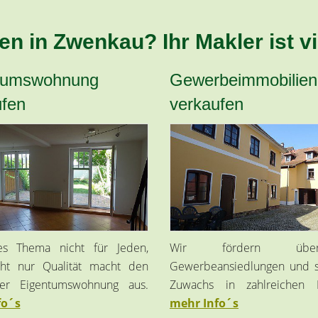
n in Zwenkau? Ihr Makler ist vie
tumswohnung
Gewerbeimmobilien
ufen
verkaufen
es Thema nicht für Jeden,
Wir fördern überre
ht nur Qualität macht den
Gewerbeansiedlungen und 
rer Eigentumswohnung aus.
Zuwachs in zahlreichen R
fo´s
mehr Info´s