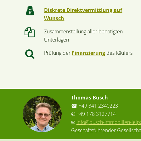
Diskrete Direktvermittlung auf
Wunsch
Zusammenstellung aller benötigten
Unterlagen
Prüfung der
Finanzierung
des Käufers
Thomas Busch
☎ +49 341 2340223
✆ +49 178 3127714
✉
info@busch-immobilien-leip
Geschäftsführender Gesellscha