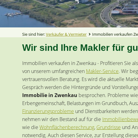
Sie sind hier:
Verkäufer & Vermieter
Immobilien verkaufen Z
Wir sind Ihre Makler für g
Immobilien verkaufen in Zwenkau - Profitieren Sie a
von unserem umfangreichen
Makler-Service
. Wir be
vertrauensvollen Beratung. Es wird die aktuelle Markts
Gespräch werden die Hintergründe und Vorstellun
Immobilie in Zwenkau
besprochen. Probleme wie 
Erbengemeinschaft, Belastungen im Grundbuch, Ausz
Finanzierungsprobleme
und Dienstbarkeiten werden 
nehmen wir den Bestand auf für die
Immobilienbew
wie die
Wohnflächenberechnung
,
Grundrisse
und Ans
notwendig. Auch diesen Service, zur Erstellung die