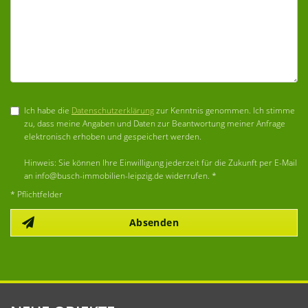
Ich habe die
Datenschutzerklärung
zur Kenntnis genommen. Ich stimme
zu, dass meine Angaben und Daten zur Beantwortung meiner Anfrage
elektronisch erhoben und gespeichert werden.
Hinweis: Sie können Ihre Einwilligung jederzeit für die Zukunft per E-Mail
an info@busch-immobilien-leipzig.de widerrufen. *
* Pflichtfelder
Absenden