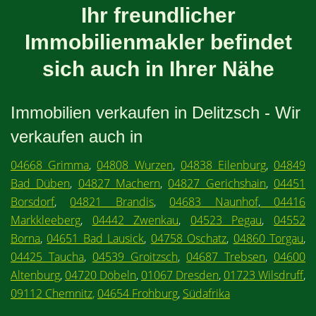
Ihr freundlicher
Immobilienmakler befindet
sich auch in Ihrer Nähe
Immobilien verkaufen in Delitzsch - Wir
verkaufen auch in
04668 Grimma
,
04808 Wurzen
,
04838 Eilenburg
,
04849
Bad Düben
,
04827 Machern
,
04827 Gerichshain
,
04451
Borsdorf
,
04821 Brandis
,
04683 Naunhof
,
04416
Markkleeberg
,
04442 Zwenkau
,
04523 Pegau
,
04552
Borna
,
04651 Bad Lausick
,
04758 Oschatz
,
04860 Torgau
,
04425 Taucha
,
04539 Groitzsch
,
04687 Trebsen
,
04600
Altenburg
,
04720 Döbeln
,
01067 Dresden
,
01723 Wilsdruff
,
09112 Chemnitz
,
04654 Frohburg
,
Südafrika