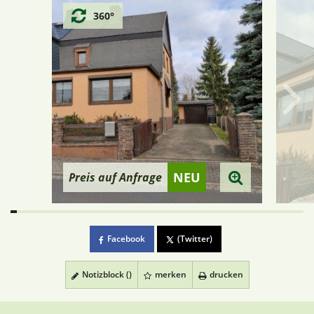
360°
NEU
Preis auf Anfrage
Facebook
(Twitter)
Notizblock (
)
merken
drucken