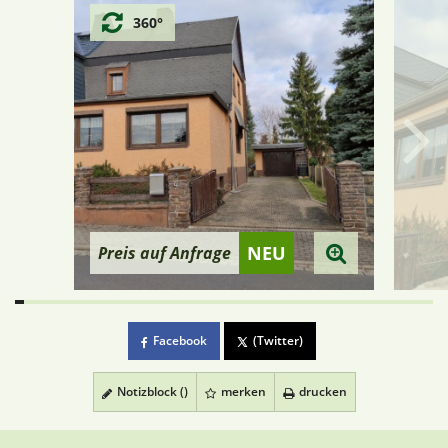
360°
NEU
Preis auf Anfrage
Facebook
(Twitter)
Notizblock (
)
merken
drucken