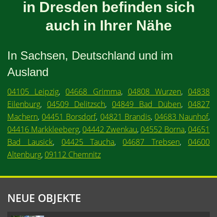
in Dresden befinden sich
auch in Ihrer Nähe
In Sachsen, Deutschland und im
Ausland
04105 Leipzig
,
04668 Grimma
,
04808 Wurzen
,
04838
Eilenburg
,
04509 Delitzsch
,
04849 Bad Düben
,
04827
Machern
,
04451 Borsdorf
,
04821 Brandis
,
04683 Naunhof
,
04416 Markkleeberg
,
04442 Zwenkau
,
04552 Borna
,
04651
Bad Lausick
,
04425 Taucha
,
04687 Trebsen
,
04600
Altenburg
,
09112 Chemnitz
NEUE OBJEKTE