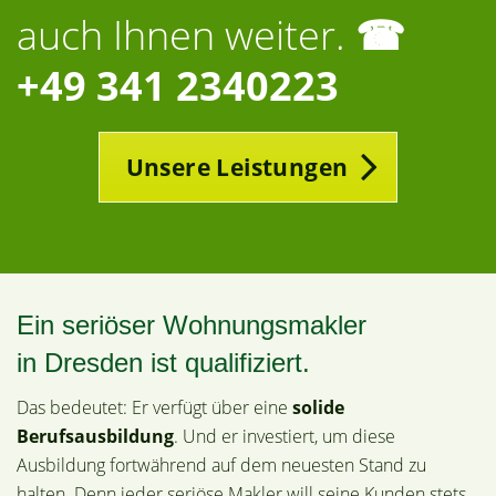
auch Ihnen weiter.
☎
+49 341 2340223
Unsere Leistungen
Ein seriöser Wohnungsmakler
in Dresden ist qualifiziert.
Das bedeutet: Er verfügt über eine
solide
Berufsausbildung
. Und er investiert, um diese
Ausbildung fortwährend auf dem neuesten Stand zu
halten. Denn jeder seriöse Makler will seine Kunden stets