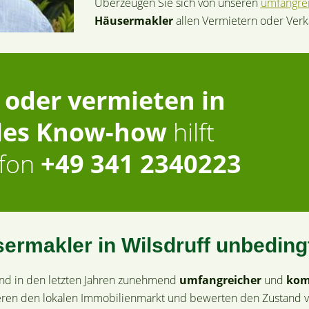
Überzeugen Sie sich von unseren
umfangrei
Häusermakler
allen Vermietern oder Verk
 oder vermieten in
les Know-how
hilft
efon
+49 341 2340223
ermakler in Wilsdruff unbedingt
sind in den letzten Jahren zunehmend
umfangreicher
und
kom
eren den lokalen Immobilienmarkt und bewerten den Zustand v