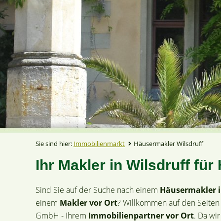
Sie sind hier:
Immobilienmarkt
Häusermakler Wilsdruff
Ihr Makler in Wilsdruff f
Sind Sie auf der Suche nach einem
Häusermakler i
einem
Makler vor Ort
? Willkommen auf den Seiten
GmbH - Ihrem
Immobilienpartner vor Ort
. Da wi