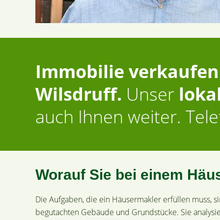
Immobilie verkaufen
Wilsdruff.
Unser
loka
auch Ihnen weiter. Tel
Worauf Sie bei einem Häus
Die Aufgaben, die ein Häusermakler erfüllen muss, 
begutachten Gebäude und Grundstücke. Sie analysi