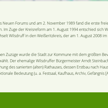
des Neuen Forums und am 2. November 1989 fand die erste frei
 Im Zuge der Kreisreform am 1. August 1994 entschied sich Wil
selt Wilsdruff in den Weißeritzkreis, der am 1. August 2008 i
en Zuzüge wurde die Stadt zur Kommune mit dem größten Bevö
hlt. Der ehemalige Wilsdruffer Bürgermeister Arndt Steinbach
ung des sanierten (alten) Rathauses, dessen Erstbau nach Ha
onale Bedeutung (u. a. Festsaal, Kaufhaus, Archiv, Gefängnis [A