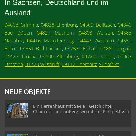
In Sachsen, Deutschland und im
Ausland
04668 Grimma
,
04838 Eilenburg
,
04509 Delitzsch
,
04849
Bad Düben
,
04827 Machern
,
04808 Wurzen
,
04683
Naunhof
,
04416 Markkleeberg
,
04442 Zwenkau
,
04552
Borna
,
04651 Bad Lausick
,
04758 Oschatz
,
04860 Torgau
,
04425 Taucha
,
04600 Altenburg
,
04720 Döbeln
,
01067
Dresden
,
01723 Wilsdruff
,
09112 Chemnitz
,
Südafrika
NEUE OBJEKTE
Ein Herrenhaus mit Seele - Geschichte,
Charakter und außergewöhnliche Perspektiven