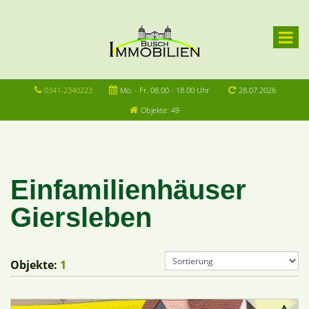
0341-2340223
Mo. - Fr. 08.00 - 18.00 Uhr
28.07.2026
Objekte: 49
Einfamilienhäuser
Giersleben
Objekte:
1