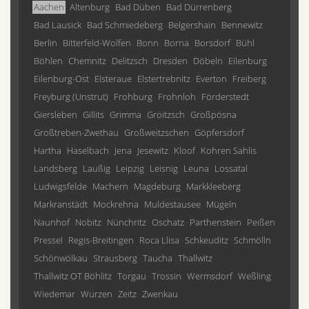
Aachen
Altenburg
Bad Düben
Bad Dürrenberg
Bad Lausick
Bad Schmiedeberg
Belgershain
Bennewitz
Berlin
Bitterfeld-Wolfen
Bonn
Borna
Borsdorf
Bühl
Böhlen
Chemnitz
Delitzsch
Dresden
Döbeln
Eilenburg
Eilenburg-Ost
Elsteraue
Elstertrebnitz
Everton
Freiberg
Freyburg (Unstrut)
Frohburg
Frohnloh
Förderstedt
Giersleben
Gillits
Grimma
Groitzsch
Großpösna
Großtreben-Zwethau
Großweitzschen
Göpfersdorf
Hartha
Haselbach
Jena
Jesewitz
Kloof
Kohren Sahlis
Landsberg
Laußig
Leipzig
Leisnig
Leuna
Lossatal
Ludwigsfelde
Machern
Magdeburg
Markkleeberg
Markranstädt
Mockrehna
Muldestausee
Mügeln
Naunhof
Nobitz
Nünchritz
Oschatz
Parthenstein
Peißen
Pressel
Regis-Breitingen
Roca Llisa
Schkeuditz
Schmölln
Schönwölkau
Strausberg
Taucha
Thallwitz
Thallwitz OT Böhlitz
Torgau
Trossin
Wermsdorf
Weßling
Wiedemar
Wurzen
Zeitz
Zwenkau