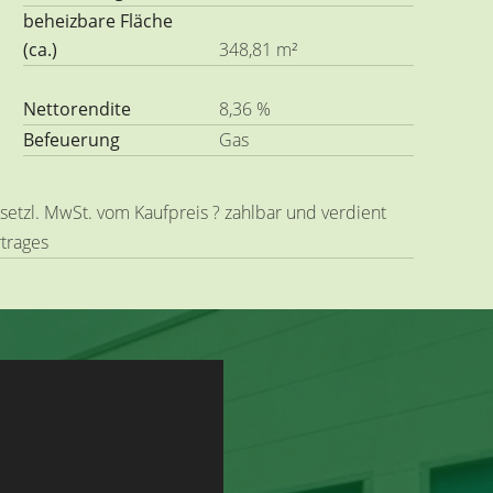
beheizbare Fläche
(ca.)
348,81 m²
Nettorendite
8,36 %
Befeuerung
Gas
esetzl. MwSt. vom Kaufpreis ? zahlbar und verdient
rtrages