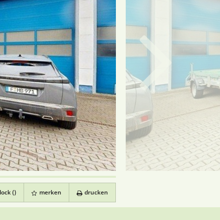
ock (
)
merken
drucken