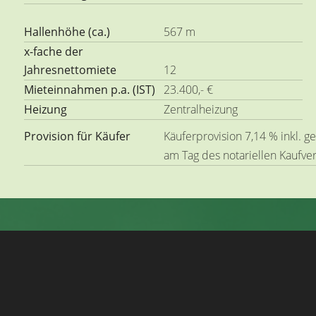
Hallenhöhe (ca.)
567 m
x-fache der
Jahresnettomiete
12
Mieteinnahmen p.a. (IST)
23.400,- €
Heizung
Zentralheizung
Provision für Käufer
Käuferprovision 7,14 % inkl. g
am Tag des notariellen Kaufve