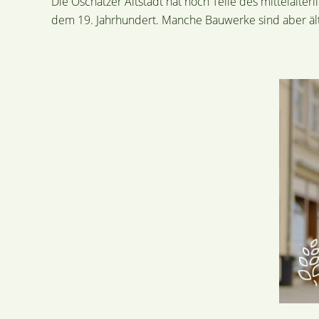
Die Oschatzer Altstadt hat noch Teile des mittelal
dem 19. Jahrhundert. Manche Bauwerke sind aber ält