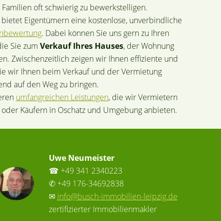
Familien oft schwierig zu bewerkstelligen.
ietet Eigentümern eine kostenlose, unverbindliche
enbewertung
. Dabei können Sie uns gern zu Ihren
die Sie zum
Verkauf Ihres Hauses
, der Wohnung
n. Zwischenzeitlich zeigen wir Ihnen effiziente und
ie wir Ihnen beim Verkauf und der Vermietung
rend auf den Weg zu bringen.
seren
umfangreichen Leistungen
, die wir Vermietern
 oder Käufern in Oschatz und Umgebung anbieten.
Uwe Neumeister
☎ +49 341 2340223
✆ +49 176-34692838
✉
info@busch-immobilien-leipzig.de
zertifizierter Immobilienmakler