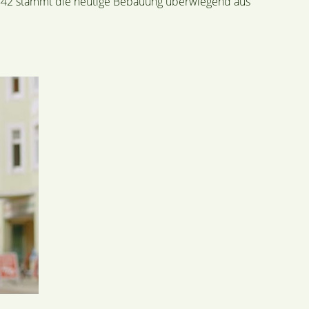
 1842 stammt die heutige Bebauung überwiegend aus