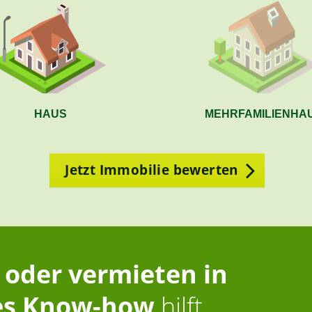
HAUS
MEHRFAMILIENHA
Jetzt Immobilie bewerten
 oder vermieten in
es Know-how
hilft.