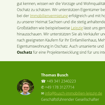
gut kennen, wissen wir die Vorzüge und Wohnqualitä
Oschatz zu schätzen. Wir unterstützen Eigentümer b
bei der
Immobilienvermietung
erfolgreich und mit 
zu unserer Heimat Sachsen und die stetig anhaltende
Großstädten wie beispielsweise
Leipzig
lässt uns ge
hinausschauen. Wir unterstützen Sie als Verkäufer u
nach geeigneten Käufern für Ihr Einfamilienhaus, Me
Eigentumswohnung in Oschatz. Auch unsanierte und 
Oschatz
für eine Projektentwicklung sind für uns in
Thomas Busch
☎ +49 341 2340223
✆ +49 178 3127714
✉
info@busch-immobilien-leipzig.de
Geschäftsführender Gesellschafter