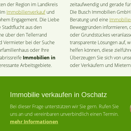
ten der Region im Landkreis
zeitaufwendig und gerade für 
eim
Immobilienverkauf
und
Die Busch Immobilien GmbH b
hohem Engagement. Die Liebe
Beratung und eine
Immobili
 Stadtflucht aus den
Beweggründen informieren, 
rne über den Tellerrand
oder Grundstückes veranlasse
nd Vermieter bei der Suche
transparente Lösungen auf, w
hrfamilienhaus oder Ihre
helfen können, diese zielfüh
abrissreife
Immobilien in
Überzeugen Sie sich von un
teressante Arbeitsgebiete.
oder Verkäufern und Mietern
Immobilie verkaufen in Oschatz
Bei dieser Frage unterstützen wir Sie gern. Rufen Sie
uns an und vereinbaren unverbindlich einen Termin.
mehr Informationen