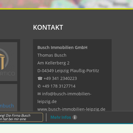
KONTAKT
Busch Immobilien GmbH
Thomas Busch
Am Kellerberg 2
D-04349 Leipzig Plaußig-Portitz
☎
+49 341 2340223
✆
+49 178 3127714
✉
info@busch-immobilien-
leipzig.de
www.busch-immobilien-leipzig.de
ng! Die Firma Busch
Mehr Infos
i
 hat bei mir eine
nbe...