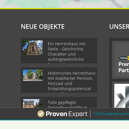
NEUE OBJEKTE
UNSER
Ein Herrenhaus mit
Seele - Geschichte,
Charakter und
außergewöhnliche
Perspektiven
Historisches Herrenhaus
mit etablierter Pension,
Festsaal und
Entwicklungspotenzial
in der Elsteraue
Tolle gepflegte
Doppelhaushälfte in
Wermsdorf zu verkaufen
125 Kundenbewert