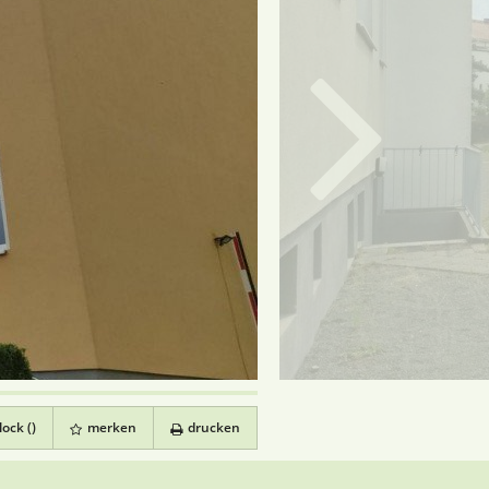
ock (
)
merken
drucken