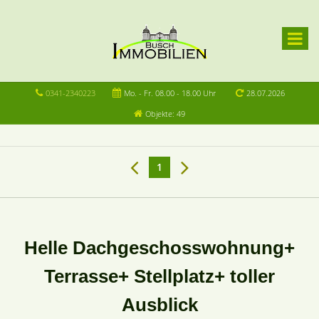
0341-2340223
Mo. - Fr. 08.00 - 18.00 Uhr
28.07.2026
Objekte: 49
1
Helle Dachgeschosswohnung+
Terrasse+ Stellplatz+ toller
Ausblick