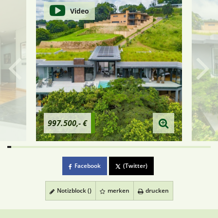
Video
997.500,- €
Facebook
(Twitter)
Notizblock (
)
merken
drucken