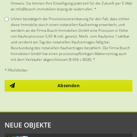
Hinweis: Sie können Ihre Einwilligung jederzeit für die Zukunft per E-Mail
an info@busch-immobilien-leipzig.de widerrufen. *
Ich/wir bestätige/n die Provisionsvereinbarung für den Fall, dass ich/wir
diese Immobilie durch einen notariellen Kaufvertrag erwerbe/n, und
werde/n an die Firma Busch Immobilien GmbH eine Provision in Höhe
von Käuferprovision 5,95 % inkl. gesetzl. MwSt. vom Kaufpreis ? zahlbar
und verdient am Tag des notariellen Kaufvertrages fällig bei
Beurkundung des notariellen Kaufvertrages bezahle/n. Die Firma Busch
Immobilien GmbH hat einen provisionspflichtigen Maklervertrag auch
mit dem Verkäufer abgeschlossen (§ 656 c BGB). *
* Pflichtfelder
Absenden
NEUE OBJEKTE