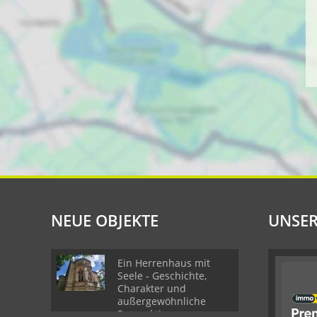
NEUE OBJEKTE
UNSER
Ein Herrenhaus mit
Seele - Geschichte,
Charakter und
außergewöhnliche
Perspektiven