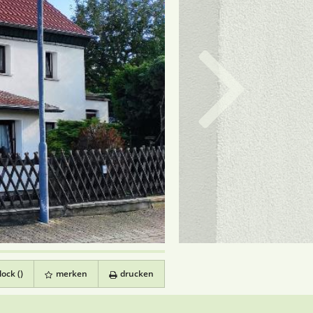
ock (
)
merken
drucken