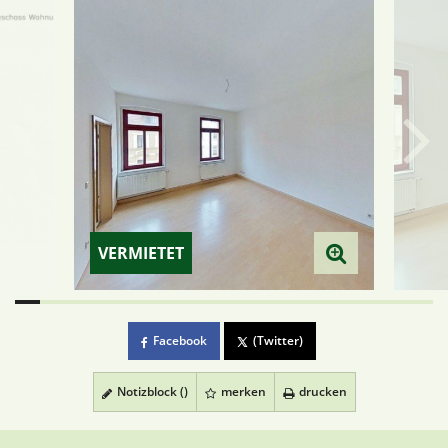
VERMIETET
Facebook
(Twitter)
Notizblock (
)
merken
drucken