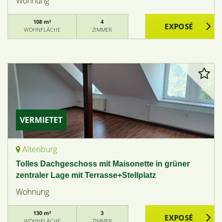
Wohnung
108 m²
4
WOHNFLÄCHE
ZIMMER
VERMIETET
Altenburg
Tolles Dachgeschoss mit Maisonette in grüner
zentraler Lage mit Terrasse+Stellplatz
Wohnung
130 m²
3
WOHNFLÄCHE
ZIMMER