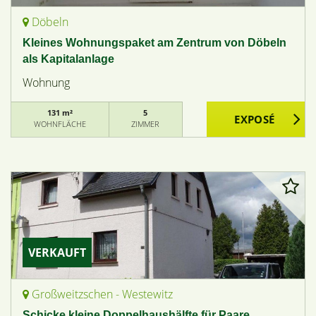
Döbeln
Kleines Wohnungspaket am Zentrum von Döbeln
als Kapitalanlage
Wohnung
131 m²
5
WOHNFLÄCHE
ZIMMER
VERKAUFT
Großweitzschen - Westewitz
Schicke kleine Doppelhaushälfte für Paare