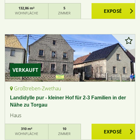
132,86 m²
5
WOHNFLÄCHE
ZIMMER
VERKAUFT
Großtreben-Zwethau
Landidylle pur - kleiner Hof für 2-3 Familien in der
Nähe zu Torgau
Haus
310 m²
10
WOHNFLÄCHE
ZIMMER