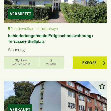
VERMIETET
Schönwölkau - Lindenhayn
behindertengerechte Erdgeschosswohnung+
Terrasse+ Stellplatz
Wohnung
77,14 m²
2
WOHNFLÄCHE
ZIMMER
VERKAUFT