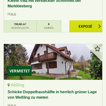
Kleine Villa mit versteckter Schönheit bei
Markkleeberg
Haus
150,68 m²
8
WOHNFLÄCHE
ZIMMER
VERMIETET
Weßling
Schicke Doppelhaushälfte in herrlich grüner Lage
von Weßling zu mieten
Haus