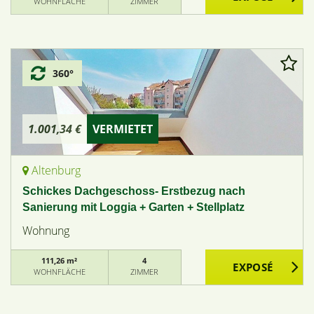
WOHNFLÄCHE
ZIMMER
360°
1.001,34 €
VERMIETET
Altenburg
Schickes Dachgeschoss- Erstbezug nach
Sanierung mit Loggia + Garten + Stellplatz
Wohnung
111,26 m²
4
WOHNFLÄCHE
ZIMMER