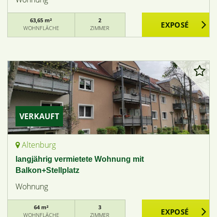
63,65 m²
2
WOHNFLÄCHE
ZIMMER
VERKAUFT
Altenburg
langjährig vermietete Wohnung mit
Balkon+Stellplatz
Wohnung
64 m²
3
WOHNFLÄCHE
ZIMMER