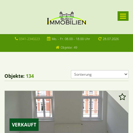
0341-2340223
Mo. - Fr. 08.00 - 18.00 Uhr
28.07.2026
Objekte: 49
Objekte:
134
VERKAUFT