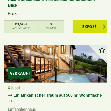
Blick
Haus
221,60 m²
5
WOHNFLÄCHE
ZIMMER
VERKAUFT
Kloof
++ Ein afrikanischer Traum auf 500 m² Wohnfläche
++
Einfamilienhaus