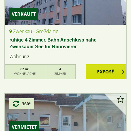
VERKAUFT
Zwenkau - Großdalzig
ruhige 4 Zimmer, Bahn Anschluss nahe
Zwenkauer See für Renovierer
Wohnung
82 m²
4
WOHNFLÄCHE
ZIMMER
360°
VERMIETET