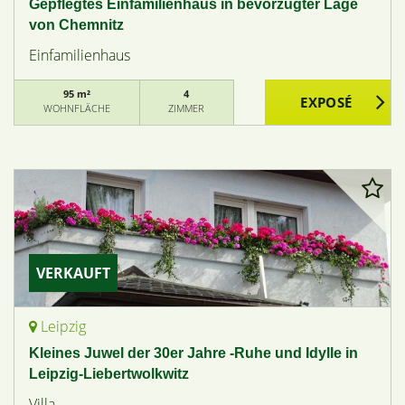
Gepflegtes Einfamilienhaus in bevorzugter Lage
von Chemnitz
Einfamilienhaus
95 m²
4
WOHNFLÄCHE
ZIMMER
VERKAUFT
Leipzig
Kleines Juwel der 30er Jahre -Ruhe und Idylle in
Leipzig-Liebertwolkwitz
Villa