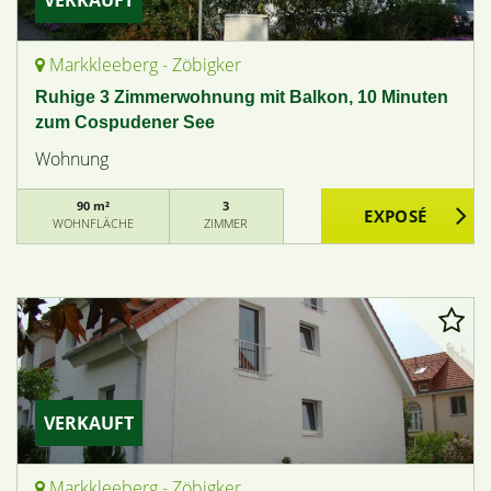
VERKAUFT
Markkleeberg - Zöbigker
Ruhige 3 Zimmerwohnung mit Balkon, 10 Minuten
zum Cospudener See
Wohnung
90 m²
3
WOHNFLÄCHE
ZIMMER
VERKAUFT
Markkleeberg - Zöbigker