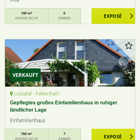
140 m²
6
WOHNFLÄCHE
ZIMMER
VERKAUFT
Lossatal - Falkenhain
Gepflegtes großes Einfamilienhaus in ruhiger
ländlicher Lage
Einfamilienhaus
150 m²
7
WOHNFLÄCHE
ZIMMER