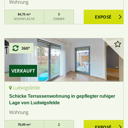
Wohnung
84,75 m²
3
WOHNFLÄCHE
ZIMMER
360°
VERKAUFT
Ludwigsfelde
Schicke Terrassenwohnung in gepflegter ruhiger
Lage von Ludwigsfelde
Wohnung
70,09 m²
2