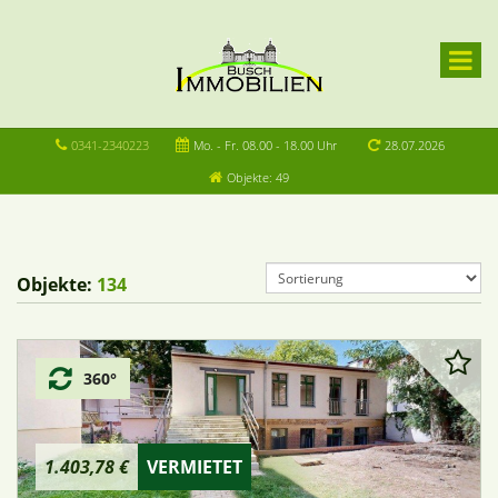
0341-2340223
Mo. - Fr. 08.00 - 18.00 Uhr
28.07.2026
Objekte: 49
Objekte:
134
360°
1.403,78 €
VERMIETET