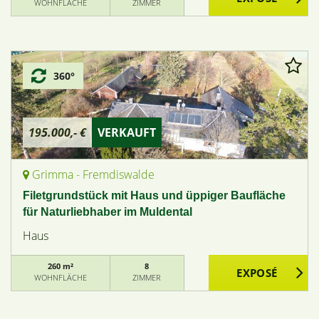
WOHNFLÄCHE
ZIMMER
360°
195.000,- €
VERKAUFT
Grimma - Fremdiswalde
Filetgrundstück mit Haus und üppiger Baufläche
für Naturliebhaber im Muldental
Haus
260 m²
8
WOHNFLÄCHE
ZIMMER