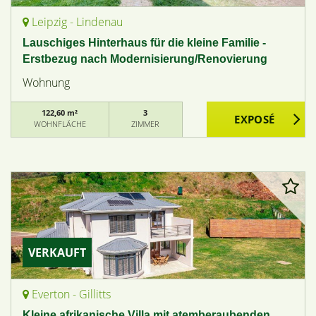
Leipzig - Lindenau
Lauschiges Hinterhaus für die kleine Familie -
Erstbezug nach Modernisierung/Renovierung
Wohnung
122,60 m²
3
WOHNFLÄCHE
ZIMMER
VERKAUFT
Everton - Gillitts
Kleine afrikanische Villa mit atemberaubenden