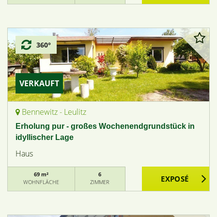
360°
VERKAUFT
Bennewitz - Leulitz
Erholung pur - großes Wochenendgrundstück in
idyllischer Lage
Haus
69 m²
6
WOHNFLÄCHE
ZIMMER